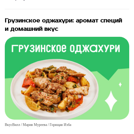
Грузинское оджахури: аромат специй
и домашний вкус
ВкусВилл / Мария Муреева / Горящая Изба