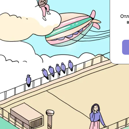
Отл
в