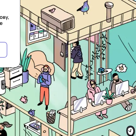
ову,
ре