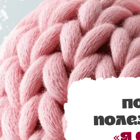
П
поле
«Я 