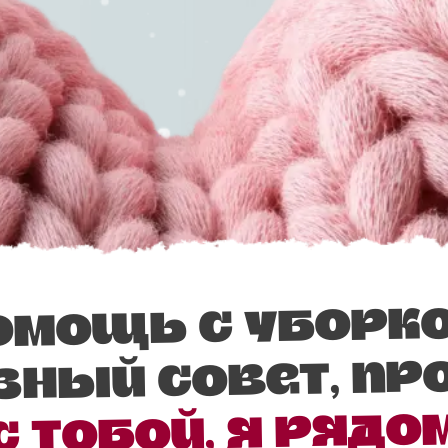
омощь с уборко
зный совет, пр
с тобой, я рядо