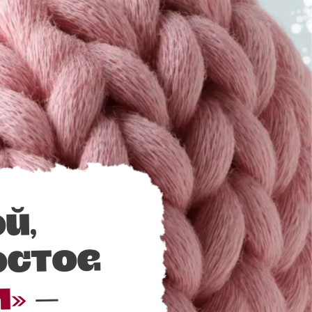
й,
остое
—
м»