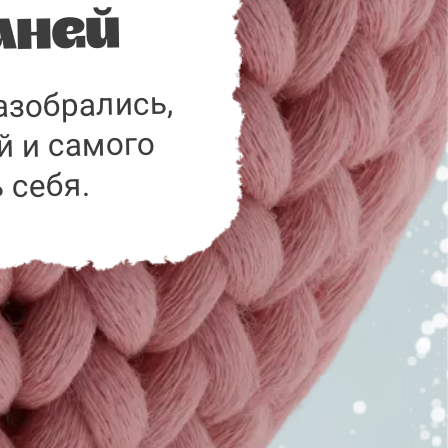
аней
азобрались,
й и самого
 себя.