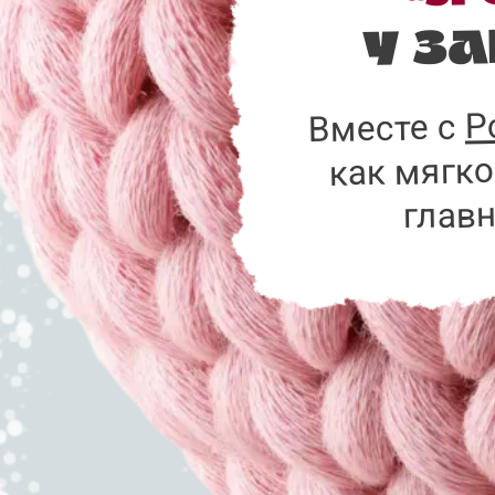
у з
Р
Вместе с
как мягко
главн