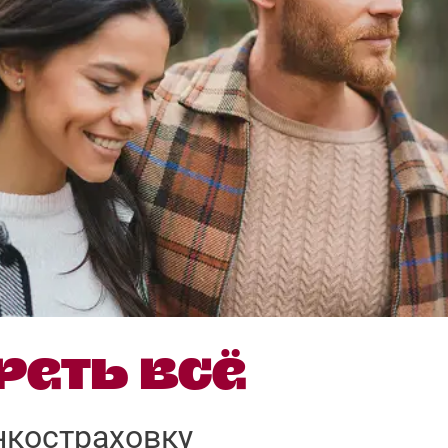
реть всё
нкостраховку