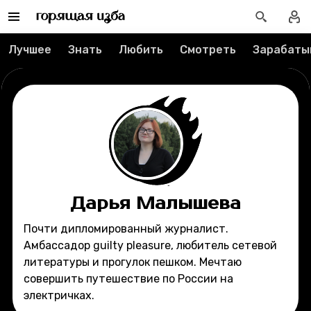
Редакция
Лучшее
Знать
Любить
Смотреть
Зарабаты
Реклама
Спецпроекты
Вакансии
Контакты
Дарья Малышева
О проекте
Почти дипломированный журналист.
Амбассадор guilty pleasure, любитель сетевой
Мерч
литературы и прогулок пешком. Мечтаю
совершить путешествие по России на
О компании
электричках.