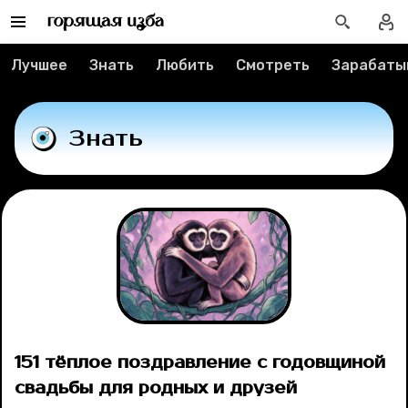
Рубрики
Лучшее
Знать
Любить
Смотреть
Зарабаты
Новости
Знать
Лучшее
Тесты
Секспросвет
Великие женщины
Тренды
151 тёплое поздравление с годовщиной
свадьбы для родных и друзей
Рецепты