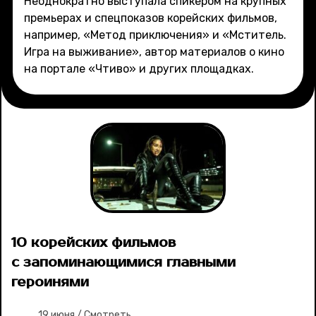
Неоднократно выступала спикером на крупных
премьерах и спецпоказов корейских фильмов,
например, «Метод приключения» и «Мститель.
Рубрики
Игра на выживание», автор материалов о кино
на портале «Чтиво» и других площадках.
Новости
Лучшее
Тесты
Секспросвет
Великие женщины
10 корейских фильмов
Тренды
с запоминающимися главными
героинями
Рецепты
19 июня
/
Смотреть