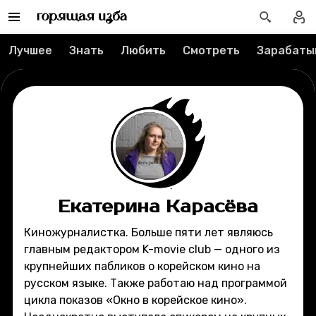
Редакция
Лучшее
Знать
Любить
Смотреть
Зарабаты
Реклама
Спецпроекты
Вакансии
Контакты
Екатерина Карасёва
О проекте
Киножурналистка. Больше пяти лет являюсь
главным редактором K-movie club — одного из
Мерч
крупнейших пабликов о корейском кино на
русском языке. Также работаю над программой
О компании
цикла показов «Окно в корейское кино».