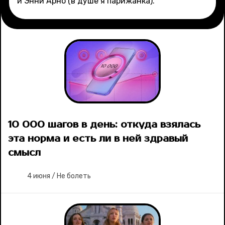
и Энни Арно (в душе я парижанка).
Рубрики
Новости
Лучшее
Тесты
Секспросвет
10 000 шагов в день: откуда взялась
эта норма и есть ли в ней здравый
Великие женщины
смысл
Тренды
4 июня
/
Не болеть
Рецепты
Ваши истории