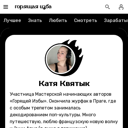
Редакция
Лучшее
Знать
Любить
Смотреть
Зарабаты
Реклама
Спецпроекты
Вакансии
Контакты
О проекте
Катя Квятык
Участница Мастерской начинающих авторов
Мерч
«Горящей Избы». Окончила журфак в Праге, где
с особым трепетом занималась
О компании
декодированием поп-культуры. Много
путешествую, люблю французскую новую волну