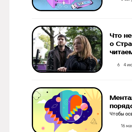
Мерч
О компании
Что не
Рубрики
о Стра
читае
Новости
6
4 и
Лучшее
Тесты
Мента
Секспросвет
поряд
Чтобы ос
Великие женщины
16 ма
Тренды