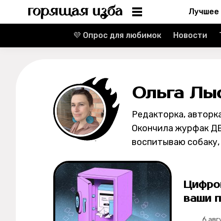
Лучшее
💜 Опрос для любимок
Новости
Информация
Редакция
Ольга Лы
Реклама
Редакторка, авторк
Спецпроекты
Окончила журфак ДВ
воспитываю собаку, 
Вакансии
Контакты
Цифро
О проекте
ваши п
6 авг