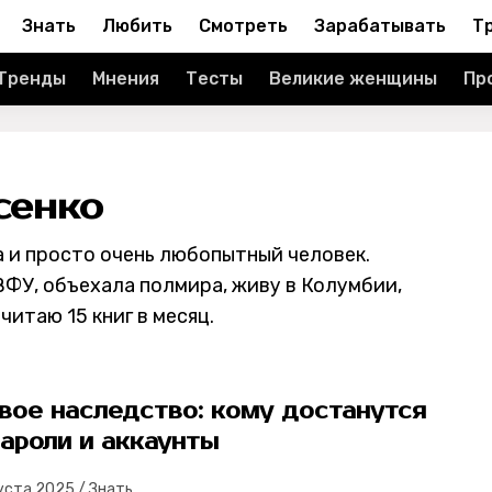
Знать
Любить
Смотреть
Зарабатывать
Т
Тренды
Мнения
Тесты
Великие женщины
Пр
сенко
а и просто очень любопытный человек.
ФУ, объехала полмира, живу в Колумбии,
читаю 15 книг в месяц.
вое наследство: кому достанутся
ароли и аккаунты
уста 2025
/
Знать