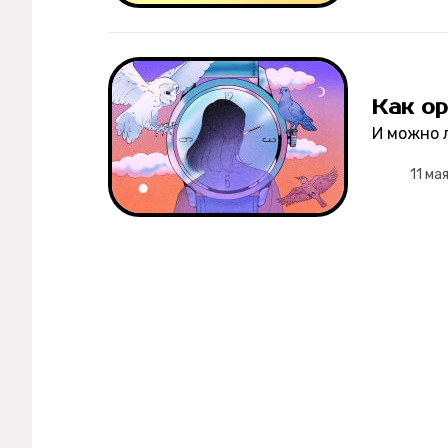
Рецепты
Ваши истории
Как ор
И можно 
11 ма
Соцсети