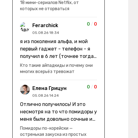
заработки" не на заработки -
18 мини-сериалов Netflix, от
она иммигрирует с семьей и не
которых не оторваться
в США, а в Канаду "заниматься
сексом ради удовольствия, а
0
/
0
Ferarchick
не для зачатия" - героиня уже
05.08.26 18:34
беременна, это и есть причина
я из поколения альфа, и мой
ее побега из общины. не в
первый гаджет - телефон - я
первый раз замечаю такие
получил в 6 лет (точнее тогда
косяки. с ИИ пишете? :)
мне уже было почти 7), потом
Кто такие айпадкиды и почему они
его отобрали и я просто
многих всерьёз тревожат
смотрел телик, потом мне
подарили ноутбук, который у
0
/
0
Елена Грицун
меня до сих пор. ну а в этом
05.08.26 14:24
году еще телефон вернули, но
Отлично получилось! И это
уже другую модель т.к та была
несмотря на то что помидоры у
старая и пароль я от него
меня были довольно сочные и
забыл
водянистые. Ну, зато теперь
Помидоры по-корейски —
полно острой салатной жижи ))
остренькая закуска из простых