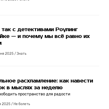
 так с детективами Роулинг
йке — и почему мы всё равно их
м
юня 2025
/
Знать
льное расхламление: как навести
ок в мыслях за неделю
вободить пространство для радости
я 2025
/
Не болеть