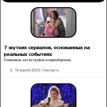
Рубрики
Новости
Лучшее
7 жутких сериалов, основанных на
Тесты
реальных событиях
О маньяках, катастрофах и наркобаронах.
Секспросвет
2
13 апреля 2023
/
Смотреть
Великие женщины
Тренды
Рецепты