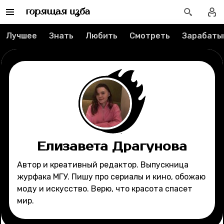
Редакция
Лучшее
Знать
Любить
Смотреть
Зарабаты
Реклама
Спецпроекты
Вакансии
Контакты
Елизавета Драгунова
О проекте
Автор и креативный редактор. Выпускница
журфака МГУ. Пишу про сериалы и кино, обожаю
Мерч
моду и искусство. Верю, что красота спасет
мир.
О компании