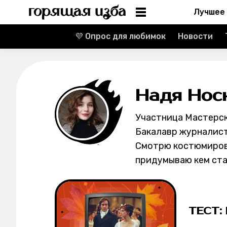
Лучшее
💜 Опрос для любимок
Новости
Информация
Редакция
Надя Нос
Реклама
Участница Мастерск
Спецпроекты
Бакалавр журналист
Смотрю костюмирова
Вакансии
придумываю кем стан
Контакты
О проекте
ТЕСТ: