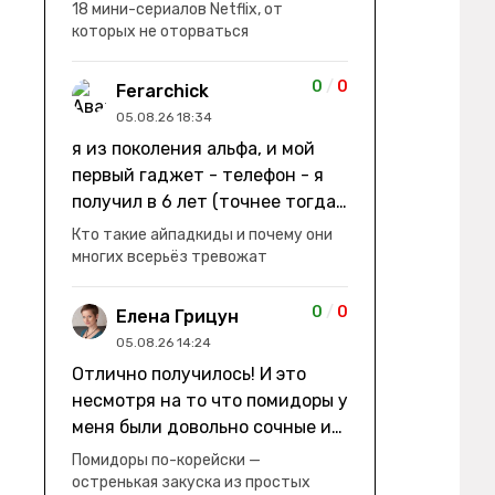
заработки" не на заработки -
18 мини-сериалов Netflix, от
она иммигрирует с семьей и не
которых не оторваться
в США, а в Канаду "заниматься
сексом ради удовольствия, а
0
/
0
Ferarchick
не для зачатия" - героиня уже
05.08.26 18:34
беременна, это и есть причина
я из поколения альфа, и мой
ее побега из общины. не в
первый гаджет - телефон - я
первый раз замечаю такие
получил в 6 лет (точнее тогда
косяки. с ИИ пишете? :)
мне уже было почти 7), потом
Кто такие айпадкиды и почему они
его отобрали и я просто
многих всерьёз тревожат
смотрел телик, потом мне
подарили ноутбук, который у
0
/
0
Елена Грицун
меня до сих пор. ну а в этом
05.08.26 14:24
году еще телефон вернули, но
Отлично получилось! И это
уже другую модель т.к та была
несмотря на то что помидоры у
старая и пароль я от него
меня были довольно сочные и
забыл
водянистые. Ну, зато теперь
Помидоры по-корейски —
полно острой салатной жижи ))
остренькая закуска из простых