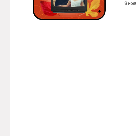
Мерч
8 ноя
О компании
Рубрики
Новости
Лучшее
Тесты
Секспросвет
Великие женщины
Тренды