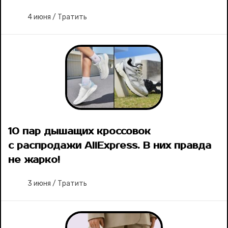
4 июня
/
Тратить
Ваши истории
Соцсети
10 пар дышащих кроссовок
с распродажи AliExpress. В них правда
не жарко!
3 июня
/
Тратить