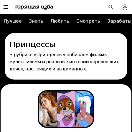
Редакция
Реклама
Лучшее
Знать
Любить
Смотреть
Зарабаты
Спецпроекты
Принцессы
Вакансии
В рубрике «Принцессы» собираем фильмы,
мультфильмы и реальные истории королевских
Контакты
дочек, настоящих и выдуманных.
О проекте
Мерч
О компании