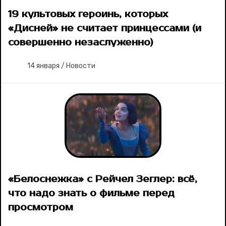
Рубрики
19 культовых героинь, которых
«Дисней» не считает принцессами (и
Новости
совершенно незаслуженно)
Лучшее
14 января
/
Новости
Тесты
Секспросвет
Великие женщины
Тренды
«Белоснежка» с Рейчел Зеглер: всё,
Рецепты
что надо знать о фильме перед
просмотром
Ваши истории