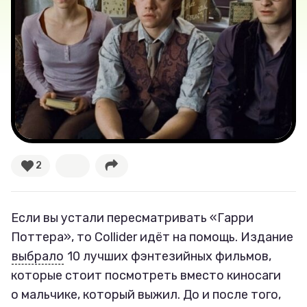
Лучшее
Тесты
Секспросвет
Великие женщины
Тренды
2
Рецепты
Если вы устали пересматривать «Гарри
Ваши истории
Поттера», то Collider идёт на помощь. Издание
выбрало
10 лучших фэнтезийных фильмов,
которые стоит посмотреть вместо киносаги
Соцсети
о мальчике, который выжил. До и после того,