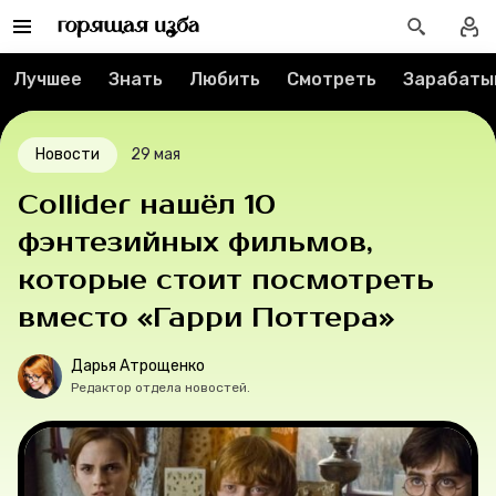
Спецпроекты
Вакансии
Лучшее
Знать
Любить
Смотреть
Зарабаты
Контакты
Новости
29 мая
О проекте
Collider нашёл 10
фэнтезийных фильмов,
Мерч
которые стоит посмотреть
О компании
вместо «Гарри Поттера»
Дарья Атрощенко
Редактор отдела новостей.
Рубрики
Новости