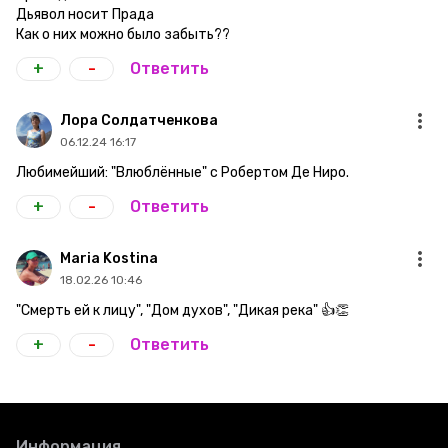
Дьявол носит Прада
Как о них можно было забыть??
+
-
Ответить
Лора Солдатченкова
06.12.24 16:17
Любимейший: "Влюблённые" с Робертом Де Ниро.
+
-
Ответить
Maria Kostina
18.02.26 10:46
"Смерть ей к лицу", "Дом духов", "Дикая река" 👍👏
+
-
Ответить
Информация