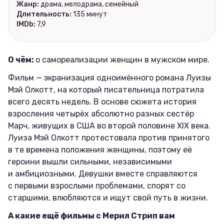
Жанр:
драма, мелодрама, семейный
Длительность:
135 минут
IMDb:
7,9
О чём:
о самореализации женщин в мужском мире.
Фильм — экранизация одноимённого романа Луизы
Мэй Олкотт, на который писательница потратила
всего десять недель. В основе сюжета история
взросления четырёх абсолютно разных сестёр
Марч, живущих в США во второй половине XIX века.
Луиза Мэй Олкотт протестовала против принятого
в те времена положения женщины, поэтому её
героини вышли сильными, независимыми
и амбициозными. Девушки вместе справляются
с первыми взрослыми проблемами, спорят со
старшими, влюбляются и ищут свой путь в жизни.
А какие ещё фильмы с Мерил Стрип вам