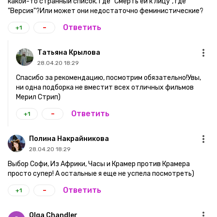
какой-то странный список. Где "Смерть ей к лицу", где
"Версия"?Или может они недостаточно феминистические?
-
Ответить
+1
Татьяна Крылова
28.04.20 18:29
Спасибо за рекомендацию, посмотрим обязательно!Увы,
ни одна подборка не вместит всех отличных фильмов
Мерил Стрип)
-
Ответить
+1
Полина Накрайникова
28.04.20 18:29
Выбор Софи, Из Африки, Часы и Крамер против Крамера
просто супер! А остальные я еще не успела посмотреть)
-
Ответить
+1
Olga Chandler