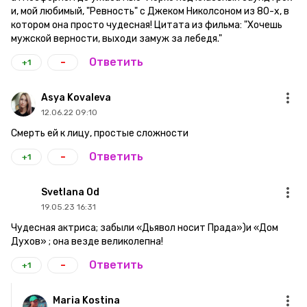
и, мой любимый, "Ревность" с Джеком Николсоном из 80-х, в
котором она просто чудесная! Цитата из фильма: "Хочешь
мужской верности, выходи замуж за лебедя."
-
Ответить
+1
Asya Kovaleva
12.06.22 09:10
Смерть ей к лицу, простые сложности
-
Ответить
+1
Svetlana Od
19.05.23 16:31
Чудесная актриса; забыли «Дьявол носит Прада»)и «Дом
Духов» ; она везде великолепна!
-
Ответить
+1
Maria Kostina