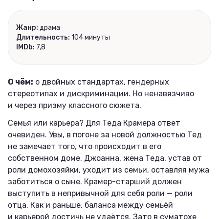
Жанр:
драма
Длительность:
104 минуты
IMDb:
7,8
О чём:
о двойных стандартах, гендерных
стереотипах и дискриминации. Но ненавязчиво
и через призму классного сюжета.
Семья или карьера? Для Теда Крамера ответ
очевиден. Увы, в погоне за новой должностью Тед
не замечает того, что происходит в его
собственном доме. Джоанна, жена Теда, устав от
роли домохозяйки, уходит из семьи, оставляя мужа
заботиться о сыне. Крамер-старший должен
выступить в непривычной для себя роли — роли
отца. Как и раньше, баланса между семьёй
и карьерой достичь не удаётся. Зато в суматохе