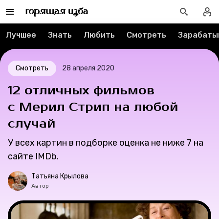
Новости
Лучшее
Знать
Любить
Смотреть
Зарабаты
Лучшее
Смотреть
28 апреля 2020
Тесты
12 отличных фильмов
Секспросвет
с Мерил Стрип на любой
случай
Великие женщины
У всех картин в подборке оценка не ниже 7 на
Тренды
сайте IMDb.
Рецепты
Татьяна Крылова
Автор
Ваши истории