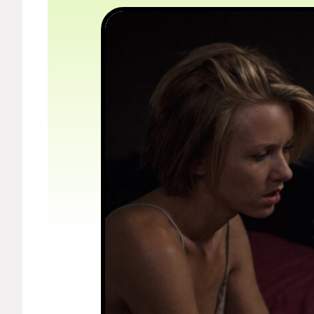
Мерч
О компании
Рубрики
Новости
Лучшее
Тесты
Секспросвет
Великие женщины
Тренды