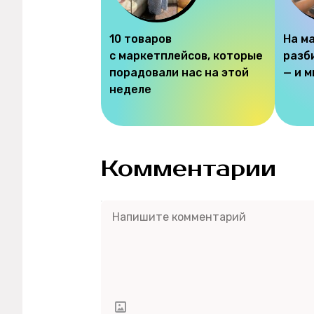
10 товаров
На м
с маркетплейсов, которые
разб
порадовали нас на этой
— и 
неделе
Комментарии