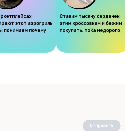
аркетплейсах
Ставим тысячу сердечек
ирают этот аэрогриль
этим кроссовкам и бежим
мы понимаем почему
покупать, пока недорого
Отправить