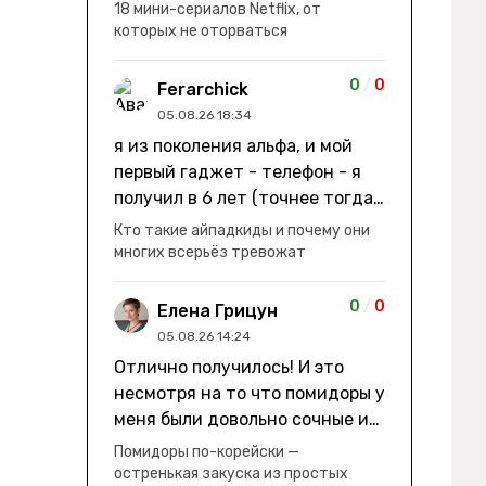
заработки" не на заработки -
18 мини-сериалов Netflix, от
она иммигрирует с семьей и не
которых не оторваться
в США, а в Канаду "заниматься
сексом ради удовольствия, а
0
/
0
Ferarchick
не для зачатия" - героиня уже
05.08.26 18:34
беременна, это и есть причина
я из поколения альфа, и мой
ее побега из общины. не в
первый гаджет - телефон - я
первый раз замечаю такие
получил в 6 лет (точнее тогда
косяки. с ИИ пишете? :)
мне уже было почти 7), потом
Кто такие айпадкиды и почему они
его отобрали и я просто
многих всерьёз тревожат
смотрел телик, потом мне
подарили ноутбук, который у
0
/
0
Елена Грицун
меня до сих пор. ну а в этом
05.08.26 14:24
году еще телефон вернули, но
Отлично получилось! И это
уже другую модель т.к та была
несмотря на то что помидоры у
старая и пароль я от него
меня были довольно сочные и
забыл
водянистые. Ну, зато теперь
Помидоры по-корейски —
полно острой салатной жижи ))
остренькая закуска из простых