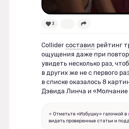
Рецепты
3
Ваши истории
Collider
составил
рейтинг т
Соцсети
ощущения даже при повтор
увидеть несколько раз, чт
в других же не с первого р
в списке оказалось 8 карт
Дэвида Линча и «Молчание
⭐ Отметьте «Избушку» галочкой в
видеть проверенные статьи и под