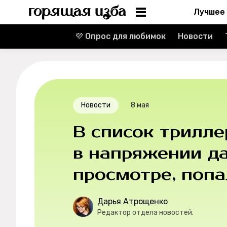
Лучшее
💜 Опрос для любимок
Новости
Информация
Редакция
Реклама
Новости
8 мая
Спецпроекты
В список трилле
Вакансии
в напряжении д
просмотре, поп
Контакты
О проекте
Дарья Атрощенко
Редактор отдела новостей.