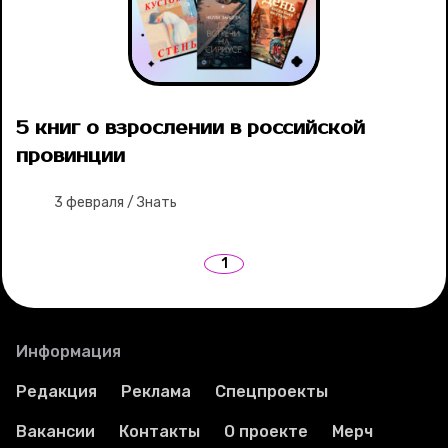
Рубрики
Новости
5 книг о взрослении в российской
провинции
Лучшее
3 февраля
/
Знать
Тесты
1
Секспросвет
Великие женщины
Информация
Тренды
Редакция
Реклама
Спецпроекты
Рецепты
Вакансии
Контакты
О проекте
Мерч