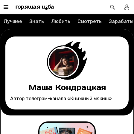
Информация
Редакция
Лучшее
Знать
Любить
Смотреть
Зарабаты
Реклама
Спецпроекты
Вакансии
Контакты
Маша Кондрацкая
О проекте
Автор телеграм-канала «Книжный мякиш»
Мерч
О компании