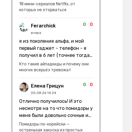
заработки" не на заработки -
18 мини-сериалов Netflix, от
она иммигрирует с семьей и не
которых не оторваться
в США, а в Канаду "заниматься
сексом ради удовольствия, а
0
/
0
Ferarchick
не для зачатия" - героиня уже
вчера
беременна, это и есть причина
я из поколения альфа, и мой
ее побега из общины. не в
первый гаджет - телефон - я
первый раз замечаю такие
получил в 6 лет (точнее тогда
косяки. с ИИ пишете? :)
мне уже было почти 7), потом
Кто такие айпадкиды и почему они
его отобрали и я просто
многих всерьёз тревожат
смотрел телик, потом мне
подарили ноутбук, который у
0
/
0
Елена Грицун
меня до сих пор. ну а в этом
05.08.26 14:24
году еще телефон вернули, но
Отлично получилось! И это
уже другую модель т.к та была
несмотря на то что помидоры у
старая и пароль я от него
меня были довольно сочные и
забыл
водянистые. Ну, зато теперь
Помидоры по-корейски —
полно острой салатной жижи ))
остренькая закуска из простых