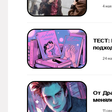
Мерч
4 мая
О компании
Рубрики
ТЕСТ:
Новости
подхо
24 м
Лучшее
Тесты
Секспросвет
От Др
Великие женщины
менялс
11 се
Тренды