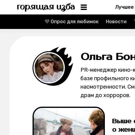
Лучшее
💜 Опрос для любимок
Новости
Информация
Редакция
Ольга Бо
Реклама
PR-менеджер кино-ю
Спецпроекты
базе профильного к
насмотренности. См
Вакансии
драм до хорроров.
Контакты
О проекте
Выше 
о жен