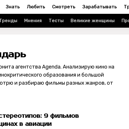
Знать
Любить
Смотреть
Зарабатывать
Т
Тренды
Мнения
Тесты
Великие женщины
Пр
ндарь
нита агентства Agenda. Анализирую кино на
инокритического образования и большой
отрю и разбираю фильмы разных жанров, от
стереотипов: 9 фильмов
щинах в авиации