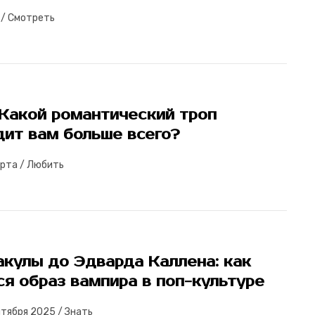
/
Смотреть
 Какой романтический троп
дит вам больше всего?
арта
/
Любить
акулы до Эдварда Каллена: как
я образ вампира в поп-культуре
нтября 2025
/
Знать