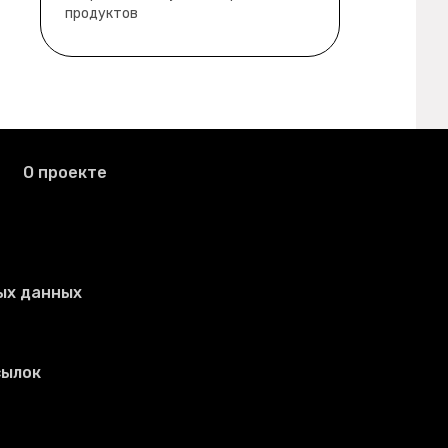
продуктов
О проекте
ых данных
сылок