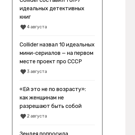
Collider составил топ‑7
идеальных детективных
книг
4 августа
Collider назвал 10 идеальных
мини-сериалов — на первом
месте проект про СССР
3 августа
«Ей это не по возрасту»:
как женщинам не
разрешают быть собой
2 августа
Зендея попросила