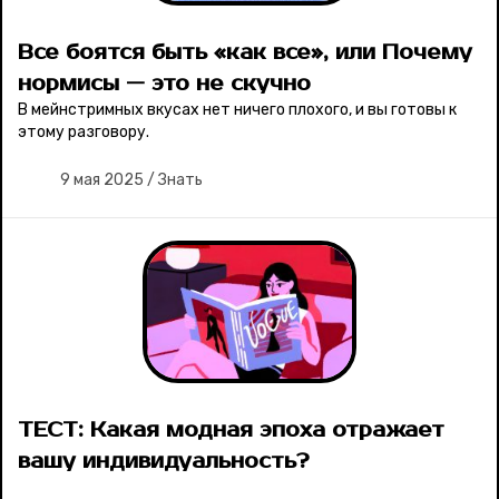
Все боятся быть «как все», или Почему
Соцсети
нормисы — это не скучно
В мейнстримных вкусах нет ничего плохого, и вы готовы к
этому разговору.
9 мая 2025
/
Знать
ТЕСТ: Какая модная эпоха отражает
вашу индивидуальность?