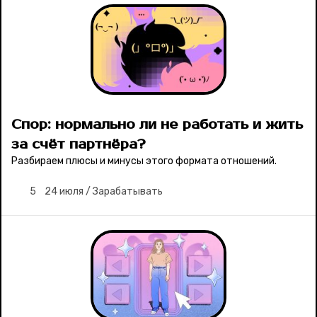
Рубрики
Новости
Лучшее
Тесты
Спор: нормально ли не работать и жить
за счёт партнёра?
Секспросвет
Разбираем плюсы и минусы этого формата отношений.
5
24 июля
/
Зарабатывать
Великие женщины
Тренды
Рецепты
Ваши истории