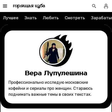
Редакция
Реклама
Лучшее
Знать
Любить
Смотреть
Зарабаты
Спецпроекты
Вакансии
Контакты
О проекте
Вера Лупулешина
Мерч
Профессионально исследую московские
кофейни и сериалы про женщин. Стараюсь
поднимать важные темы в своих текстах.
О компании