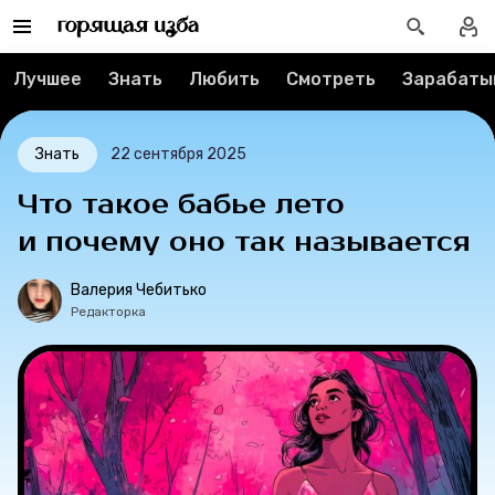
О проекте
Лучшее
Знать
Любить
Смотреть
Зарабаты
Мерч
О компании
Знать
22 сентября 2025
Что такое бабье лето
Рубрики
и почему оно так называется
Валерия Чебитько
Новости
Редакторка
Лучшее
Тесты
Секспросвет