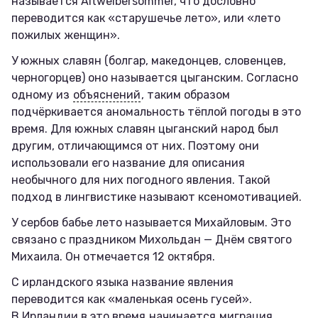
называется Altweibersommer, что дословно
переводится как «старушечье лето», или «лето
пожилых женщин».
У южных славян (болгар, македонцев, словенцев,
черногорцев) оно называется цыганским. Согласно
одному из
объяснений
, таким образом
подчёркивается аномальность тёплой погоды в это
время. Для южных славян цыганский народ был
другим, отличающимся от них. Поэтому они
использовали его название для описания
необычного для них погодного явления. Такой
подход в лингвистике называют ксеномотивацией.
У сербов бабье лето называется Михайловым. Это
связано с праздником Михольдан — Днём святого
Михаила. Он отмечается 12 октября.
С ирландского языка название явления
переводится как «маленькая осень гусей».
В Ирландии в это время
начинается
миграция