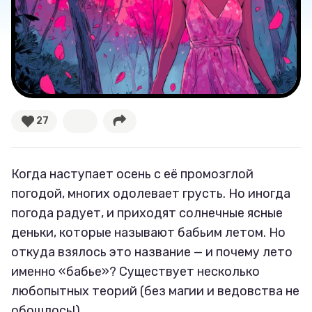
Великие женщины
Тренды
Рецепты
27
Ваши истории
Когда наступает осень с её промозглой
Соцсети
погодой, многих одолевает грусть. Но иногда
погода радует, и приходят солнечные ясные
деньки, которые называют бабьим летом. Но
откуда взялось это название — и почему лето
именно «бабье»? Существует несколько
любопытных теорий (без магии и ведовства не
обошлось!).