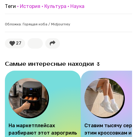
Теги
История
Культура
Наука
Обложка: Горящая изба / Midjourney
27
Самые интересные находки 🌷
На маркетплейсах
Ставим тысячу серд
разбирают этот аэрогриль
этим кроссовкам и 