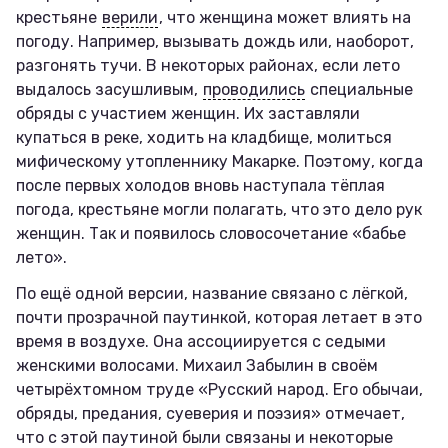
крестьяне
верили
, что женщина может влиять на
погоду. Например, вызывать дождь или, наоборот,
разгонять тучи. В некоторых районах, если лето
выдалось засушливым,
проводились
специальные
обряды с участием женщин. Их заставляли
купаться в реке, ходить на кладбище, молиться
мифическому утопленнику Макарке. Поэтому, когда
после первых холодов вновь наступала тёплая
погода, крестьяне могли полагать, что это дело рук
женщин. Так и появилось словосочетание «бабье
лето».
По ещё одной версии, название связано с лёгкой,
почти прозрачной паутинкой, которая летает в это
время в воздухе. Она ассоциируется с седыми
женскими волосами. Михаил Забылин в своём
четырёхтомном труде «Русский народ. Его обычаи,
обряды, предания, суеверия и поэзия» отмечает,
что с этой паутиной были связаны и некоторые