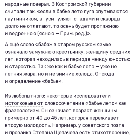
народные поверья. В Костромской губернии
считали так: «если в бабье лето луга опутываются
паутинником, а гуси гуляют стадами и скворцы
долго не отлетают, то осень будет протяжною
и ведренною (ясною — Прим. ред.)».
А ещё слово «баба» в старом русском языке
означало
замужнюю крестьянку, женщину средних
лет, которая находилась в периоде между юностью
и старостью. Так же как и бабье лето — уже не
летняя жара, но и не зимние холода. Отсюда
и определение «бабье».
Из любопытного: некоторые исследователи
истолковывают
словосочетание «бабье лето» как
фразеологизм. Он означает возраст женщины
примерно от 40 до 45 лет, которая переживает
вторую молодость. Например, у советского поэта
и прозаика Степана Щепачева есть стихотворение,