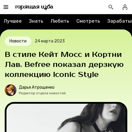
Контакты
Лучшее
Знать
Любить
Смотреть
Зарабаты
О проекте
Новости
24 марта 2023
Мерч
В стиле Кейт Мосс и Кортни
О компании
Лав. Befree показал дерзкую
коллекцию Iconic Style
Рубрики
Дарья Атрощенко
Редактор отдела новостей.
Новости
Лучшее
Тесты