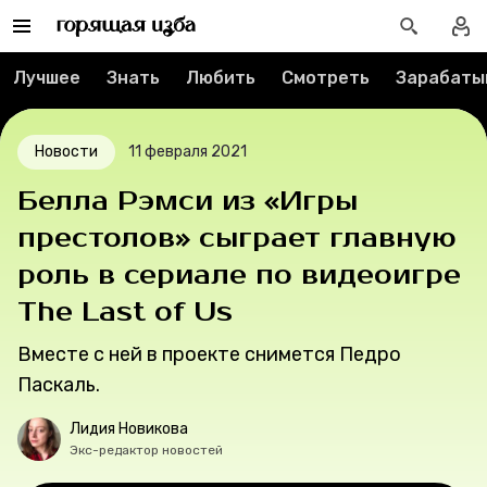
Спецпроекты
Лучшее
Знать
Любить
Смотреть
Зарабаты
Вакансии
Контакты
Новости
11 февраля 2021
Белла Рэмси из «Игры
О проекте
престолов» сыграет главную
Мерч
роль в сериале по видеоигре
The Last of Us
О компании
Вместе с ней в проекте снимется Педро
Паскаль.
Рубрики
Лидия Новикова
Экс-редактор новостей
Новости