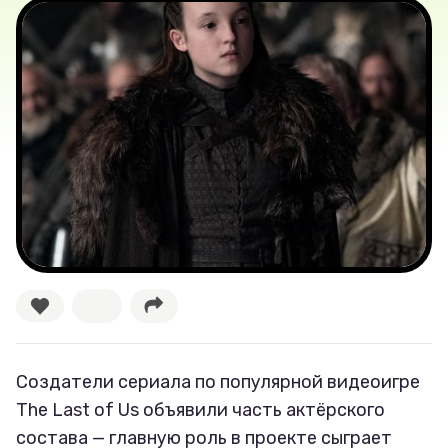
Лучшее
Тесты
Секспросвет
Великие женщины
Тренды
Рецепты
Ваши истории
Создатели сериала по популярной видеоигре
The Last of Us объявили часть актёрского
Соцсети
состава — главную роль в проекте сыграет