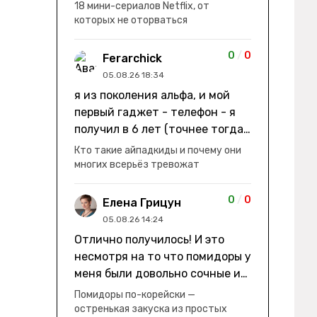
заработки" не на заработки -
18 мини-сериалов Netflix, от
она иммигрирует с семьей и не
которых не оторваться
в США, а в Канаду "заниматься
сексом ради удовольствия, а
0
/
0
Ferarchick
не для зачатия" - героиня уже
05.08.26 18:34
беременна, это и есть причина
я из поколения альфа, и мой
ее побега из общины. не в
первый гаджет - телефон - я
первый раз замечаю такие
получил в 6 лет (точнее тогда
косяки. с ИИ пишете? :)
мне уже было почти 7), потом
Кто такие айпадкиды и почему они
его отобрали и я просто
многих всерьёз тревожат
смотрел телик, потом мне
подарили ноутбук, который у
0
/
0
Елена Грицун
меня до сих пор. ну а в этом
05.08.26 14:24
году еще телефон вернули, но
Отлично получилось! И это
уже другую модель т.к та была
несмотря на то что помидоры у
старая и пароль я от него
меня были довольно сочные и
забыл
водянистые. Ну, зато теперь
Помидоры по-корейски —
полно острой салатной жижи ))
остренькая закуска из простых