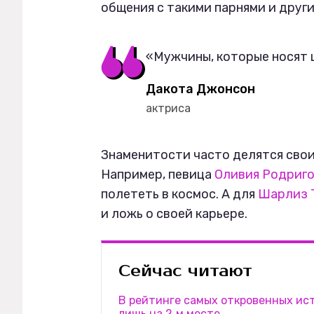
общения с такими парнями и други
«Мужчины, которые носят ш
Дакота Джонсон
актриса
Знаменитости часто делятся сво
Например, певица
Оливия Родриг
полететь в космос. А для
Шарлиз 
и ложь о своей карьере.
Сейчас читают
В рейтинге самых откровенных ис
лишь на 2‑м месте