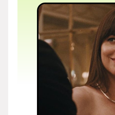
Мерч
О компании
Рубрики
Новости
Лучшее
Тесты
Секспросвет
Великие женщины
Тренды