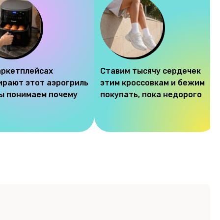
аркетплейсах
Ставим тысячу сердечек
ирают этот аэрогриль
этим кроссовкам и бежим
мы понимаем почему
покупать, пока недорого