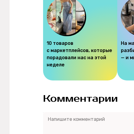
10 товаров
На м
с маркетплейсов, которые
разб
порадовали нас на этой
— и 
неделе
Комментарии