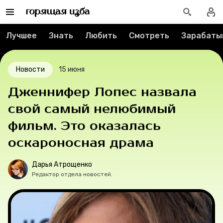
Реклама
Спецпроекты
Лучшее
Знать
Любить
Смотреть
Зарабаты
Вакансии
Новости
15 июня
Контакты
Дженнифер Лопес назвала
О проекте
свой самый нелюбимый
фильм. Это оказалась
Мерч
оскароносная драма
О компании
Дарья Атрощенко
Редактор отдела новостей.
Рубрики