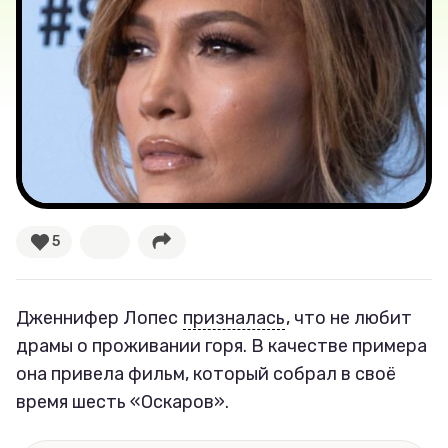
Новости
Лучшее
Тесты
Секспросвет
Великие женщины
5
Тренды
Рецепты
Дженнифер Лопес
призналась
, что не любит
драмы о проживании горя. В качестве примера
Ваши истории
она привела фильм, который собрал в своё
время шесть «Оскаров».