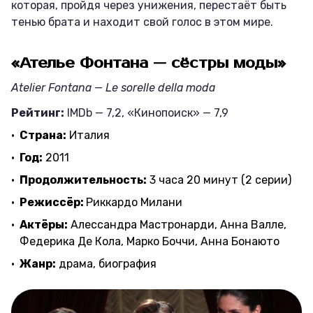
которая, пройдя через унижения, перестаёт быть
тенью брата и находит свой голос в этом мире.
«Ателье Фонтана — сёстры моды»
Atelier Fontana — Le sorelle della moda
Рейтинг:
IMDb — 7,2, «Кинопоиск» — 7,9
Страна:
Италия
Год:
2011
Продолжительность:
3 часа 20 минут (2 серии)
Режиссёр:
Риккардо Милани
Актёры:
Алессандра Мастронарди, Анна Валле,
Федерика Де Кола, Марко Боччи, Анна Бонаюто
Жанр:
драма, биография