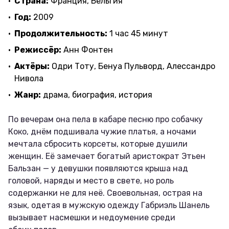
Страна:
Франция, Бельгия
Год:
2009
Продолжительность:
1 час 45 минут
Режиссёр:
Анн Фонтен
Актёры:
Одри Тоту, Бенуа Пульворд, Алессандро
Нивола
Жанр:
драма, биография, история
По вечерам она пела в кабаре песню про собачку
Коко, днём подшивала чужие платья, а ночами
мечтала сбросить корсеты, которые душили
женщин. Её замечает богатый аристократ Этьен
Бальзан — у девушки появляются крыша над
головой, наряды и место в свете, но роль
содержанки не для неё. Своевольная, острая на
язык, одетая в мужскую одежду Габриэль Шанель
вызывает насмешки и недоумение среди