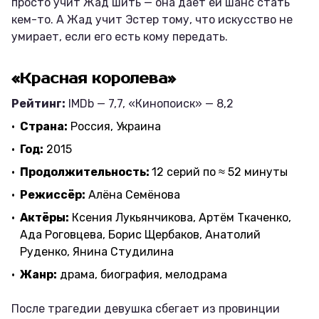
просто учит Жад шить — она даёт ей шанс стать
кем-то. А Жад учит Эстер тому, что искусство не
умирает, если его есть кому передать.
«Красная королева»
Рейтинг:
IMDb — 7,7, «Кинопоиск» — 8,2
Страна:
Россия, Украина
Год:
2015
Продолжительность:
12 серий по ≈ 52 минуты
Режиссёр:
Алёна Семёнова
Актёры:
Ксения Лукьянчикова, Артём Ткаченко,
Ада Роговцева, Борис Щербаков, Анатолий
Руденко, Янина Студилина
Жанр:
драма, биография, мелодрама
После трагедии девушка сбегает из провинции