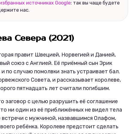
избранных источниках Google
: так вы чаще будете
держите нас.
ва Севера (2021)
торая правит Швецией, Норвегией и Данией,
вый союз с Англией. Её приёмный сын Эрик
 и по случаю помолвки знать устраивает бал.
орвежского Совета, и рассказывает королеве,
оторого пятнадцать лет считали погибшим.
то заговор с целью разрушить её соглашение
 что ни один из её приближённых не видел тела
е встречи с мужчиной, назвавшимся Олафом,
своего ребёнка. Королеве предстоит сделать