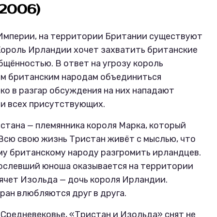
(2006)
й Империи, на территории Британии существуют
Король Ирландии хочет захватить британские
бщённостью. В ответ на угрозу король
им британским народам объединиться
ко в разгар обсуждения на них нападают
ти всех присутствующих.
истана — племянника короля Марка, который
 Всю свою жизнь Тристан живёт с мыслью, что
му британскому народу разгромить ирландцев.
ослевший юноша оказывается на территории
прячет Изольда — дочь короля Ирландии.
ан влюбляются друг в друга.
 Средневековье, «Тристан и Изольда» снят не