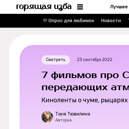
Лучшее
💜 Опрос для любимок
Новости
Информация
Редакция
Реклама
Смотреть
23 сентября 2022
Спецпроекты
7 фильмов про С
Вакансии
передающих атм
Киноленты о чуме, рыцарях
Контакты
Таня Тювилина
О проекте
Авторка