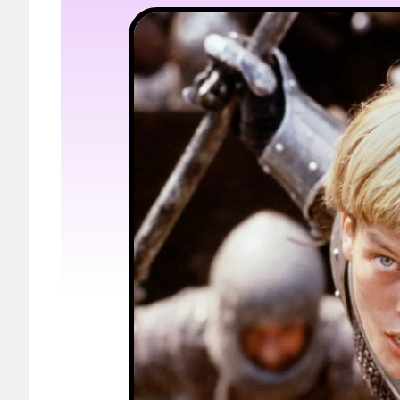
Мерч
О компании
Рубрики
Новости
Лучшее
Тесты
Секспросвет
Великие женщины
Тренды