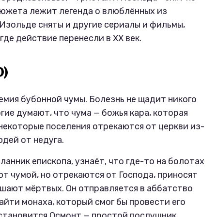
сюжета лежит легенда о влюблённых из
 Изольде сняты и другие сериалы и фильмы,
где действие перенесли в XX век.
0)
емия бубонной чумы. Болезнь не щадит никого
гие думают, что чума — божья кара, которая
 некоторые поселения отрекаются от церкви из-
юдей от недуга.
ланник епископа, узнаёт, что где-то на болотах
ют чумой, но отрекаются от Господа, приносят
шают мёртвых. Он отправляется в аббатство
айти монаха, который смог бы провести его
становится Осмонт — простой послушник,