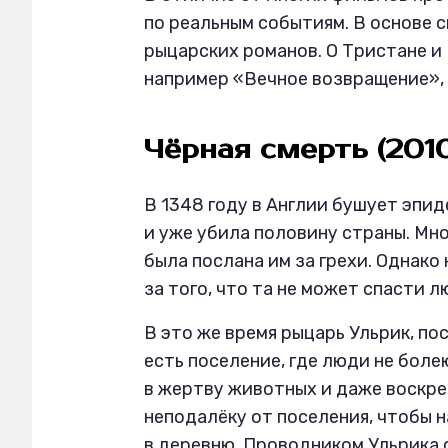
по реальным событиям. В основе 
рыцарских романов. О Тристане и
например «Вечное возвращение», 
Чёрная смерть (201
В 1348 году в Англии бушует эпид
и уже убила половину страны. Мно
была послана им за грехи. Однако
за того, что та не может спасти л
В это же время рыцарь Ульрик, пос
есть поселение, где люди не боле
в жертву животных и даже воскре
неподалёку от поселения, чтобы н
в деревню. Проводником Ульрика 