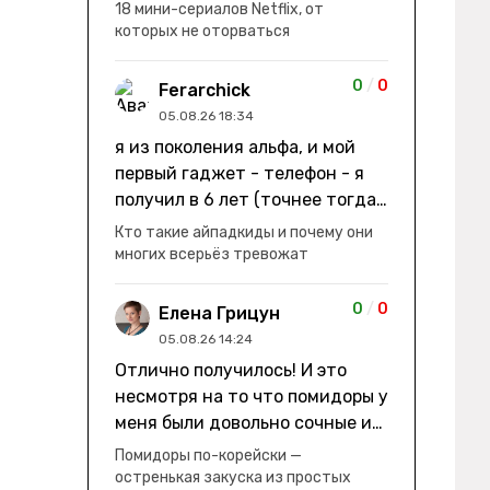
заработки" не на заработки -
18 мини-сериалов Netflix, от
она иммигрирует с семьей и не
которых не оторваться
в США, а в Канаду "заниматься
сексом ради удовольствия, а
0
/
0
Ferarchick
не для зачатия" - героиня уже
05.08.26 18:34
беременна, это и есть причина
я из поколения альфа, и мой
ее побега из общины. не в
первый гаджет - телефон - я
первый раз замечаю такие
получил в 6 лет (точнее тогда
косяки. с ИИ пишете? :)
мне уже было почти 7), потом
Кто такие айпадкиды и почему они
его отобрали и я просто
многих всерьёз тревожат
смотрел телик, потом мне
подарили ноутбук, который у
0
/
0
Елена Грицун
меня до сих пор. ну а в этом
05.08.26 14:24
году еще телефон вернули, но
Отлично получилось! И это
уже другую модель т.к та была
несмотря на то что помидоры у
старая и пароль я от него
меня были довольно сочные и
забыл
водянистые. Ну, зато теперь
Помидоры по-корейски —
полно острой салатной жижи ))
остренькая закуска из простых