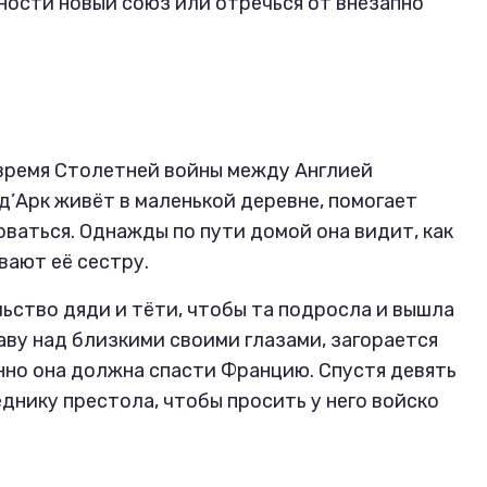
ности новый союз или отречься от внезапно
время Столетней войны между Англией
д’Арк живёт в маленькой деревне, помогает
ваться. Однажды по пути домой она видит, как
вают её сестру.
ьство дяди и тёти, чтобы та подросла и вышла
аву над близкими своими глазами, загорается
нно она должна спасти Францию. Спустя девять
днику престола, чтобы просить у него войско