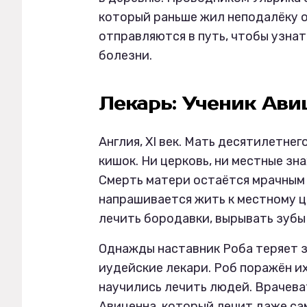
который раньше жил неподалёку о
отправляются в путь, чтобы узнат
болезни.
Лекарь: Ученик Ави
Англия, XI век. Мать десятилетне
кишок. Ни церковь, ни местные зн
Смерть матери остаётся мрачным 
напрашивается жить к местному ц
лечить бородавки, вырывать зубы
Однажды наставник Роба теряет з
иудейские лекари. Роб поражён их
научились лечить людей. Врачева
Авиценна, который лечит даже са