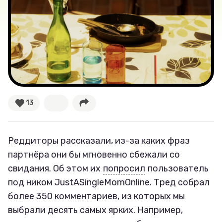
Тесты
Секспросвет
Великие женщины
Тренды
13
Рецепты
Ваши истории
Реддиторы рассказали, из-за каких фраз
партнёра они бы мгновенно сбежали со
свидания. Об этом их
попросил
пользователь
Соцсети
под ником JustASingleMomOnline. Тред собрал
более 350 комментариев, из которых мы
выбрали десять самых ярких. Например,