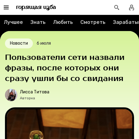
Вакансии
Лучшее
Знать
Любить
Смотреть
Зарабаты
Контакты
О проекте
Новости
6 июля
Мерч
Пользователи сети назвали
фразы, после которых они
О компании
сразу ушли бы со свидания
Лисса Титова
Рубрики
Авторка
Новости
Лучшее