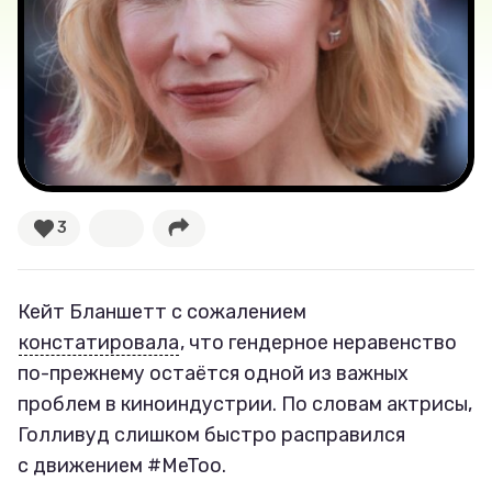
Лучшее
Тесты
Секспросвет
Великие женщины
3
Тренды
Кейт Бланшетт с сожалением
Рецепты
констатировала
, что гендерное неравенство
по-прежнему остаётся одной из важных
Ваши истории
проблем в киноиндустрии. По словам актрисы,
Голливуд слишком быстро расправился
с движением #MeToo.
Соцсети