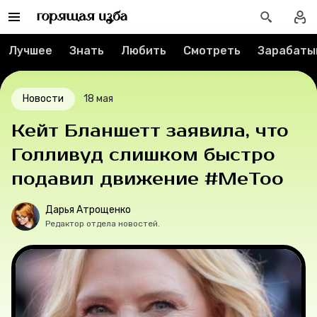
Спецпроекты
Лучшее
Знать
Любить
Смотреть
Зарабаты
Вакансии
Контакты
Новости
18 мая
Кейт Бланшетт заявила, что
О проекте
Голливуд слишком быстро
Мерч
подавил движение #MeToo
О компании
Дарья Атрощенко
Редактор отдела новостей.
Рубрики
Новости