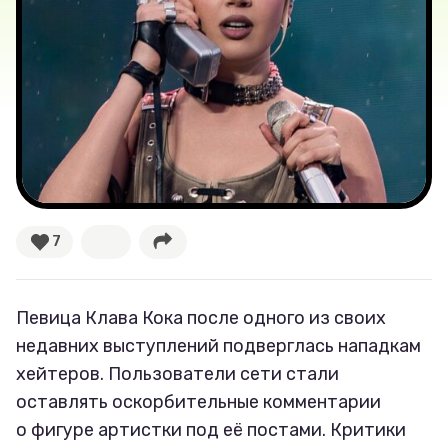
Лучшее
Тесты
Секспросвет
Великие женщины
Тренды
7
Рецепты
Певица Клава Кока после одного из своих
Ваши истории
недавних выступлений подверглась нападкам
хейтеров. Пользователи сети стали
оставлять оскорбительные комментарии
Соцсети
о фигуре артистки под её постами. Критики