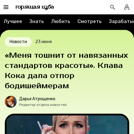
Спецпроекты
Вакансии
Лучшее
Знать
Любить
Смотреть
Зарабаты
Контакты
Новости
23 июня
О проекте
«Меня тошнит от навязанных
стандартов красоты». Клава
Мерч
Кока дала отпор
О компании
бодишеймерам
Дарья Атрощенко
Редактор отдела новостей.
Рубрики
Новости