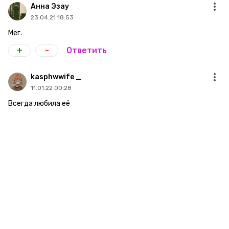
Анна Эзау
23.04.21 18:53
Мег.
+
-
Ответить
kasphwwife _
11.01.22 00:28
Всегда любила её