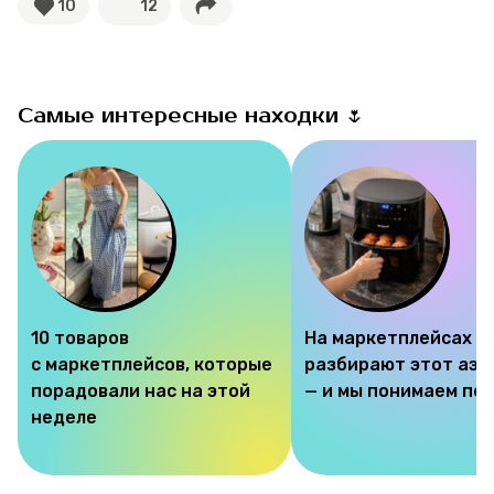
10
12
Тесты
Секспросвет
Самые интересные находки 🌷
Великие женщины
Тренды
Рецепты
Ваши истории
10 товаров
На маркетплейсах
с маркетплейсов, которые
разбирают этот аэр
порадовали нас на этой
— и мы понимаем по
Соцсети
неделе