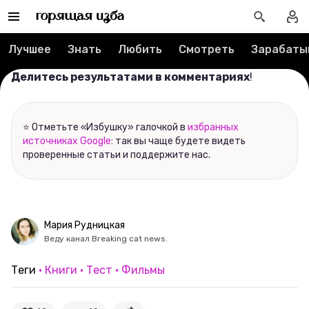
Вакансии
Лучшее
Знать
Любить
Смотреть
Зарабаты
Контакты
Делитесь результатами в комментариях
!
О проекте
⭐ Отметьте «Избушку» галочкой в
избранных
Мерч
источниках Google
: так вы чаще будете видеть
проверенные статьи и поддержите нас.
О компании
Рубрики
Мария Рудницкая
Веду канал Breaking cat news.
Новости
Теги
Книги
Тест
Фильмы
Лучшее