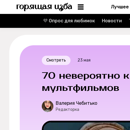
Лучшее
💜 Опрос для любимок
Новости
Информация
Редакция
Реклама
Смотреть
23 мая
Спецпроекты
70 невероятно к
Вакансии
мультфильмов
Контакты
Валерия Чебитько
Редакторка
О проекте