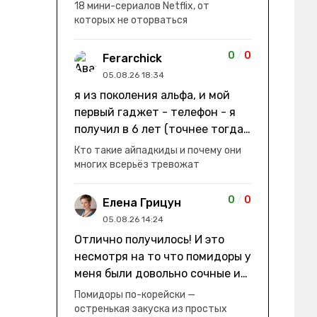
заработки" не на заработки -
18 мини-сериалов Netflix, от
она иммигрирует с семьей и не
которых не оторваться
в США, а в Канаду "заниматься
сексом ради удовольствия, а
0
/
0
Ferarchick
не для зачатия" - героиня уже
05.08.26 18:34
беременна, это и есть причина
я из поколения альфа, и мой
ее побега из общины. не в
первый гаджет - телефон - я
первый раз замечаю такие
получил в 6 лет (точнее тогда
косяки. с ИИ пишете? :)
мне уже было почти 7), потом
Кто такие айпадкиды и почему они
его отобрали и я просто
многих всерьёз тревожат
смотрел телик, потом мне
подарили ноутбук, который у
0
/
0
Елена Грицун
меня до сих пор. ну а в этом
05.08.26 14:24
году еще телефон вернули, но
Отлично получилось! И это
уже другую модель т.к та была
несмотря на то что помидоры у
старая и пароль я от него
меня были довольно сочные и
забыл
водянистые. Ну, зато теперь
Помидоры по-корейски —
полно острой салатной жижи ))
остренькая закуска из простых