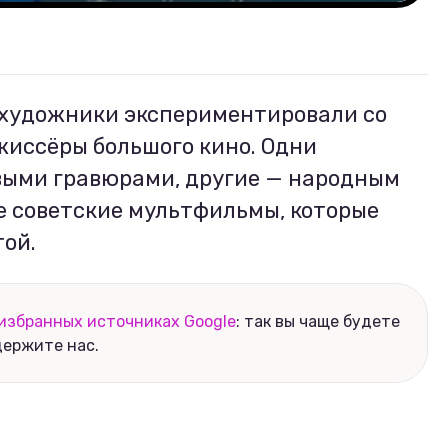
 художники экспериментировали со
жиссёры большого кино. Одни
выми гравюрами, другие — народным
е советские мультфильмы, которые
той.
избранных источниках Google
: так вы чаще будете
держите нас.