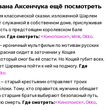
ана Аксенчука ещё посмотреть
ия классической сказки, изложенной Шарлем
ет служанкой в собственном доме, прислуживая
ость о предстоящем королевском бале
ки.
Где смотреть:
«Кинопоиск»
,
Wink
,
Okko
.
— ироничный мультфильм по мотивам русских
расная сидит в заточении у Кощея
оторый смог бы её спасти. Но Кощей губит всех.
т Царевича пойти к ней на подмогу.
Где
kko
.
)
— старый крестьянин отправляет троих
локи. Тому, кто справится, мужчина обещает
а старшие братья выбирают безопасный путь,
ую смерть.
Где смотреть:
«Кинопоиск»
,
Okko
,