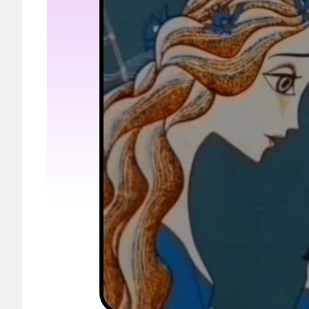
Мерч
О компании
Рубрики
Новости
Лучшее
Тесты
Секспросвет
Великие женщины
Тренды