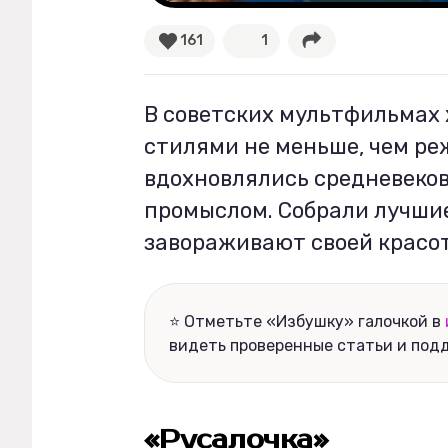
161
1
Рецепты
Ваши истории
В советских мультфильмах
стилями не меньше, чем ре
вдохновлялись средневеко
Соцсети
промыслом. Собрали лучши
завораживают своей красо
⭐ Отметьте «Избушку» галочкой в
видеть проверенные статьи и под
«Русалочка»