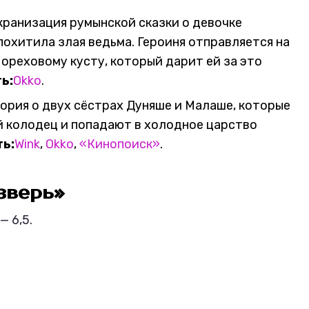
кранизация румынской сказки о девочке
похитила злая ведьма. Героиня отправляется на
 ореховому кусту, который дарит ей за это
ь:
Okko
.
ория о двух сёстрах Дуняше и Малаше, которые
 колодец и попадают в холодное царство
ть:
Wink
,
Okko
,
«Кинопоиск»
.
 зверь»
— 6,5.