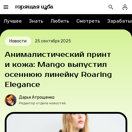
О компании
Лучшее
Знать
Любить
Смотреть
Зарабаты
Рубрики
Новости
25 сентября 2025
Новости
Анималистический принт
и кожа: Mango выпустил
Лучшее
осеннюю линейку Roaring
Тесты
Elegance
Секспросвет
Дарья Атрощенко
Редактор отдела новостей.
Великие женщины
Тренды