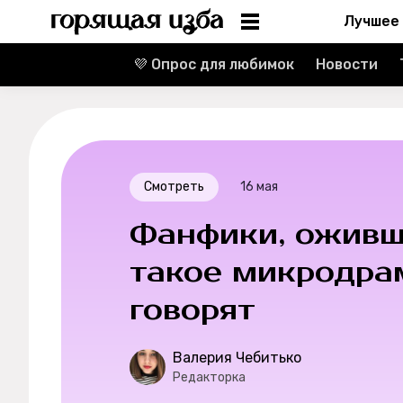
Лучшее
💜 Опрос для любимок
Новости
Информация
Редакция
Реклама
Смотреть
16 мая
Спецпроекты
Фанфики, оживши
Вакансии
такое микродра
говорят
Контакты
О проекте
Валерия Чебитько
Редакторка