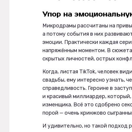
Упор на эмоциональн
Микродрамы рассчитаны на привы
а потому события в них развиваю
эмоции. Практически каждая сер
напряжённым моментом. В сюжетах
скрытых личностей, острых конф
Когда, листая TikTok, человек вид
свадьбы, ему интересно узнать, ч
справедливость. Героине в засту
и красивый миллиардер, который, 
изменщика. Всё это сдобрено сек
порой — очень кринжово сыгранны
И удивительно, но такой подход р