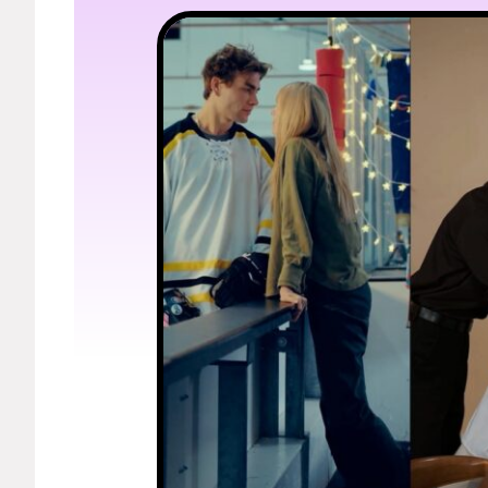
Мерч
О компании
Рубрики
Новости
Лучшее
Тесты
Секспросвет
Великие женщины
Тренды