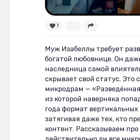
Рецепты
7
Ваши истории
Муж Изабеллы требует разв
Соцсети
богатой любовнице. Он даж
наследница самой влиятель
скрывает свой статус. Это
микродрам — «Разведённая
из которой наверняка попад
года формат вертикальных 
затягивая даже тех, кто п
контент. Рассказываем про
действительно ли все микр