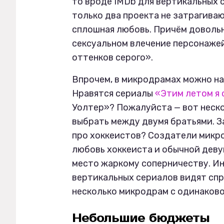
то вроде IMDb для вертикальных с
только два проекта не затрагива
сплошная любовь. Причём довольн
сексуальном влечение персонаже
оттенков серого».
Впрочем, в микродрамах можно на
Нравятся сериалы
«Этим летом я 
Уолтер»? Пожалуйста — вот неско
выбрать между двумя братьями. З
про хоккеистов? Создатели микр
любовь хоккеиста и обычной деву
место жаркому соперничеству. И
вертикальных сериалов видят спр
несколько микродрам с одинаково
Небольшие бюджеты