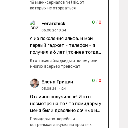
заработки" не на заработки -
18 мини-сериалов Netflix, от
она иммигрирует с семьей и не
которых не оторваться
в США, а в Канаду "заниматься
сексом ради удовольствия, а
0
/
0
Ferarchick
не для зачатия" - героиня уже
05.08.26 18:34
беременна, это и есть причина
я из поколения альфа, и мой
ее побега из общины. не в
первый гаджет - телефон - я
первый раз замечаю такие
получил в 6 лет (точнее тогда
косяки. с ИИ пишете? :)
мне уже было почти 7), потом
Кто такие айпадкиды и почему они
его отобрали и я просто
многих всерьёз тревожат
смотрел телик, потом мне
подарили ноутбук, который у
0
/
0
Елена Грицун
меня до сих пор. ну а в этом
05.08.26 14:24
году еще телефон вернули, но
Отлично получилось! И это
уже другую модель т.к та была
несмотря на то что помидоры у
старая и пароль я от него
меня были довольно сочные и
забыл
водянистые. Ну, зато теперь
Помидоры по-корейски —
полно острой салатной жижи ))
остренькая закуска из простых