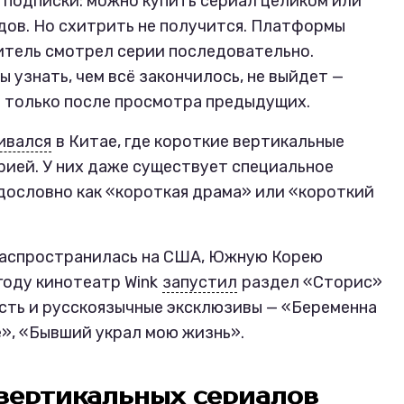
в подписки: можно купить сериал целиком или
дов. Но схитрить не получится. Платформы
итель смотрел серии последовательно.
ы узнать, чем всё закончилось, не выйдет —
ы только после просмотра предыдущих.
ивался
в Китае, где короткие вертикальные
ией. У них даже существует специальное
 дословно как «короткая драма» или «короткий
распространилась на США, Южную Корею
 году кинотеатр Wink
запустил
раздел «Сторис»
есть и русскоязычные эксклюзивы — «Беременна
е», «Бывший украл мою жизнь».
 вертикальных сериалов