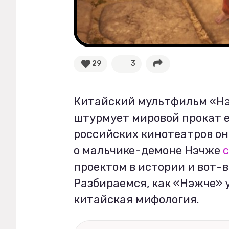
Рецепты
Ваши истории
29
3
Соцсети
Китайский мультфильм «Нэ
штурмует мировой прокат е
российских кинотеатров он
о мальчике-демоне Нэчже
проектом в истории и вот-в
Разбираемся, как «Нэжче» у
китайская мифология.