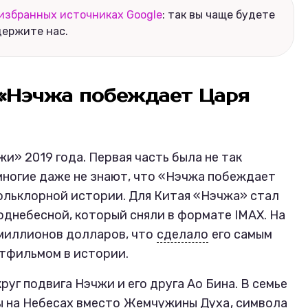
избранных источниках Google
: так вы чаще будете
держите нас.
«Нэчжа побеждает Царя
и» 2019 года. Первая часть была не так
 многие даже не знают, что «Нэчжа побеждает
ольклорной истории. Для Китая «Нэчжа» стал
однебесной, который сняли в формате IMAX. На
 миллионов долларов, что
сделало
его самым
тфильмом в истории.
уг подвига Нэчжи и его друга Ао Бина. В семье
ы на Небесах вместо
Жемчужины Духа
, символа