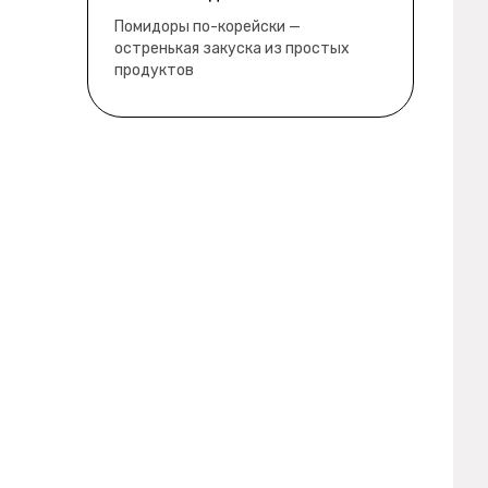
забыл
водянистые. Ну, зато теперь
Помидоры по-корейски —
полно острой салатной жижи ))
остренькая закуска из простых
продуктов