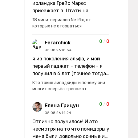
ирландка Грейс Маркс
приезжает в Штаты на
заработки" не на заработки -
18 мини-сериалов Netflix, от
она иммигрирует с семьей и не
которых не оторваться
в США, а в Канаду "заниматься
сексом ради удовольствия, а
0
/
0
Ferarchick
не для зачатия" - героиня уже
05.08.26 18:34
беременна, это и есть причина
я из поколения альфа, и мой
ее побега из общины. не в
первый гаджет - телефон - я
первый раз замечаю такие
получил в 6 лет (точнее тогда
косяки. с ИИ пишете? :)
мне уже было почти 7), потом
Кто такие айпадкиды и почему они
его отобрали и я просто
многих всерьёз тревожат
смотрел телик, потом мне
подарили ноутбук, который у
0
/
0
Елена Грицун
меня до сих пор. ну а в этом
05.08.26 14:24
году еще телефон вернули, но
Отлично получилось! И это
уже другую модель т.к та была
несмотря на то что помидоры у
старая и пароль я от него
меня были довольно сочные и