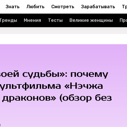
Знать
Любить
Смотреть
Зарабатывать
Т
Тренды
Мнения
Тесты
Великие женщины
Пр
воей судьбы»: почему
мультфильма «Нэчжа
драконов» (обзор без
а