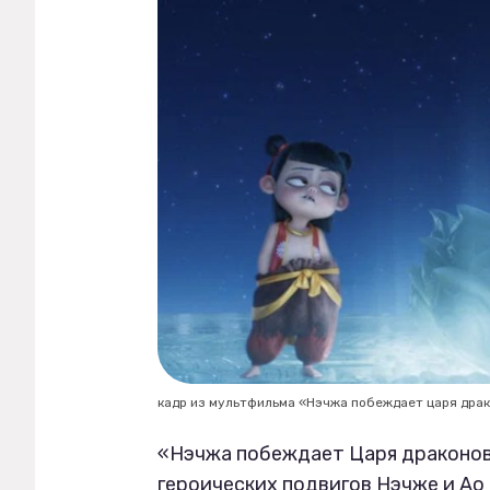
кадр из мультфильма «Нэчжа побеждает царя дра
«Нэчжа побеждает Царя драконов
героических подвигов Нэчже и Ао