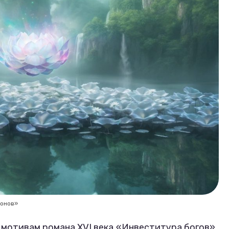
конов»
 мотивам романа XVI века
«Инвеститура богов»
.