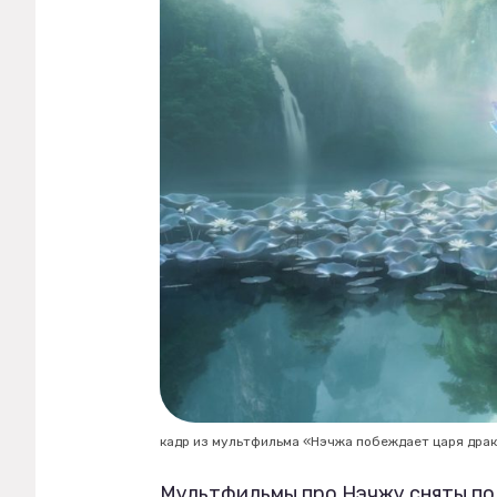
кадр из мультфильма «Нэчжа побеждает царя дра
Мультфильмы про Нэчжу сняты по