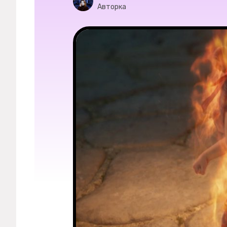
Мерч
Авторка
О компании
Рубрики
Новости
Лучшее
Тесты
Секспросвет
Великие женщины
Тренды