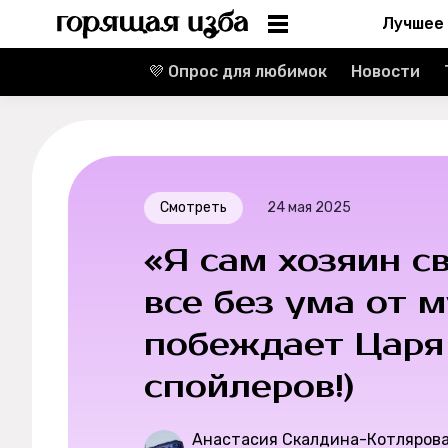
Лучшее
💜 Опрос для любимок
Новости
Информация
Редакция
Реклама
Смотреть
24 мая 2025
Спецпроекты
«Я сам хозяин с
Вакансии
все без ума от 
побеждает Царя 
Контакты
спойлеров!)
О проекте
Анастасия Скалдина-Котляров