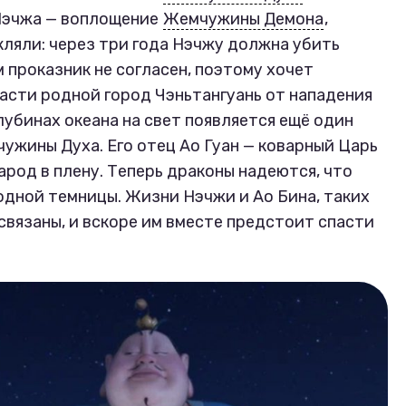
Нэчжа — воплощение
Жемчужины Демона
,
кляли: через три года Нэчжу должна убить
 проказник не согласен, поэтому хочет
пасти родной город Чэньтангуань от нападения
глубинах океана на свет появляется ещё один
ужины Духа. Его отец Ао Гуан — коварный Царь
род в плену. Теперь драконы надеются, что
одной темницы. Жизни Нэчжи и Ао Бина, таких
связаны, и вскоре им вместе предстоит спасти