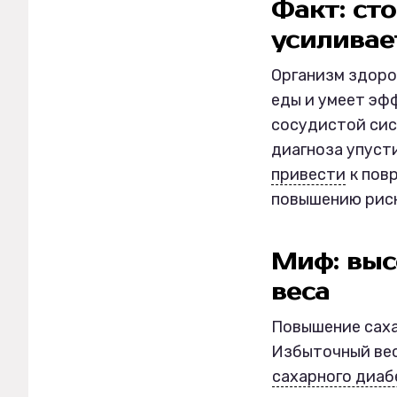
Факт: ст
усиливае
Организм здоро
еды и умеет эф
сосудистой си
диагноза упуст
привести
к пов
повышению риск
Миф: выс
веса
Повышение сахар
Избыточный вес
сахарного диаб