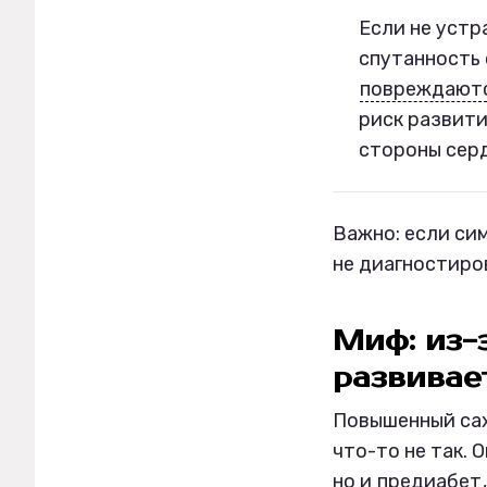
Если не устр
спутанность 
повреждают
риск развити
стороны серд
Важно: если си
не диагностиро
Миф: из-
развивае
Повышенный саха
что-то не так. 
но и
предиабет