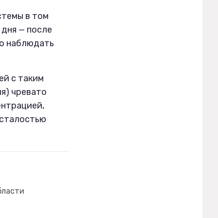
стемы в том
 дня — после
но наблюдать
ей с таким
ия) чревато
ентрацией,
усталостью
бласти