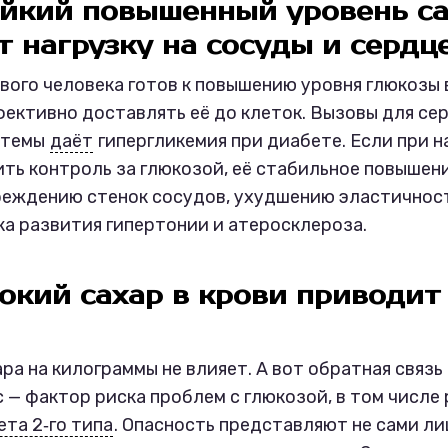
ойкий повышенный уровень с
т нагрузку на сосуды и сердц
вого человека готов к повышению уровня глюкозы 
фективно доставлять её до клеток. Вызовы для се
стемы
даёт
гипергликемия при диабете. Если при 
ить контроль за глюкозой, её стабильное повышен
реждению стенок сосудов, ухудшению эластичнос
а развития гипертонии и атеросклероза.
окий сахар в крови приводит
а на килограммы не влияет. А вот обратная связь
 — фактор риска проблем с глюкозой, в том числе
ета 2‑го типа
. Опасность представляют не сами л