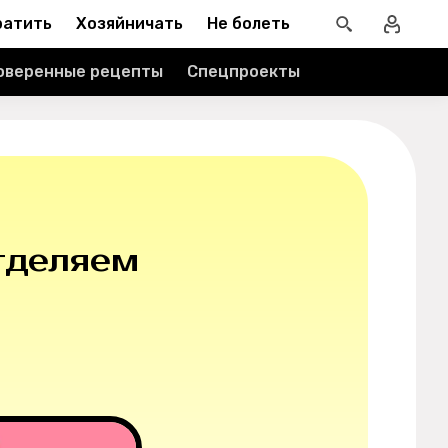
ратить
Хозяйничать
Не болеть
оверенные рецепты
Спецпроекты
Отделяем