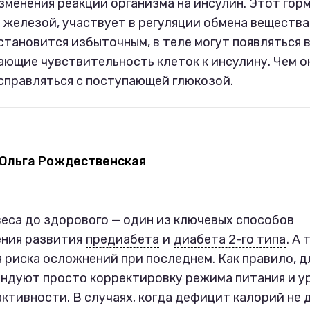
изменения реакции организма на инсулин. Этот гор
железой, участвует в регуляции обмена вещества
становится избыточным, в теле могут появляться
ающие чувствительность клеток к инсулину. Чем о
справляться с поступающей глюкозой.
Ольга Рождественская
еса до здорового — один из ключевых способов
ния развития
предиабета
и
диабета 2-го типа
. А
 риска осложнений при последнем. Как правило, д
ендуют просто корректировку режима питания и у
ктивности. В случаях, когда дефицит калорий не 