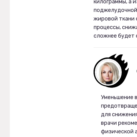
килограммы, а 
поджелудочной 
жировой ткани 
процессы, сниж
сложнее будет 
Уменьшение в
предотвраще
для снижения
врачи реком
физической а