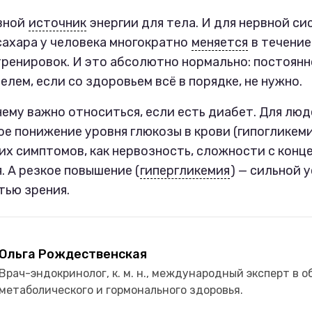
вной
источник
энергии для тела. И для нервной си
сахара у человека многократно
меняется
в течение
тренировок. И это абсолютно нормально: постоян
елем, если со здоровьем всё в порядке, не нужно.
ему важно относиться, если есть диабет. Для люд
ое понижение уровня глюкозы в крови (гипогликем
их симптомов, как нервозность, сложности с конц
. А резкое повышение (
гипергликемия
) — сильной 
тью зрения.
Ольга Рождественская
Врач-эндокринолог, к. м. н., международный эксперт в о
метаболического и гормонального здоровья.