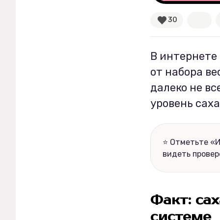
30
Рецепты
Ваши истории
В интернете
от набора ве
далеко не вс
Соцсети
уровень саха
⭐ Отметьте «И
видеть провер
Факт: са
системе