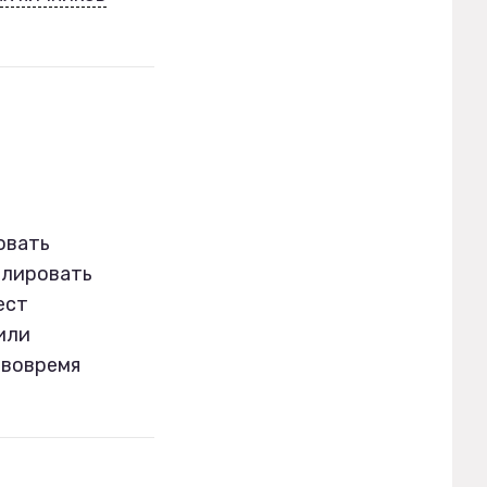
овать
олировать
ест
или
 вовремя