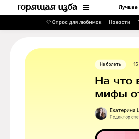
Лучшее
💜 Опрос для любимок
Новости
Информация
Редакция
Реклама
Не болеть
15
Спецпроекты
На что 
Вакансии
мифы о
Контакты
Екатерина
Редактор сп
О проекте