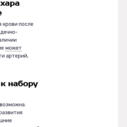
ахара
е
в крови после
рдечно-
наличии
ие
может
ти артерий,
 к набору
 возможна.
 развития
ишние