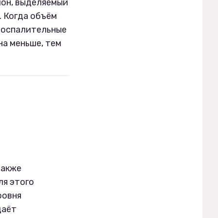
мон, выделяемый
. Когда объём
 воспалительные
на меньше, тем
 также
ля этого
ровня
даёт