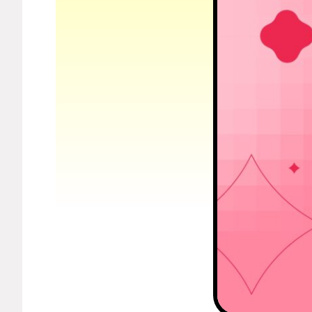
Мерч
О компании
Рубрики
Новости
Лучшее
Тесты
Секспросвет
Великие женщины
Тренды