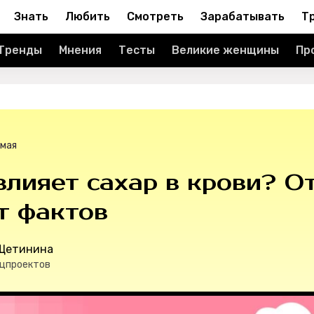
Знать
Любить
Смотреть
Зарабатывать
Т
Тренды
Мнения
Тесты
Великие женщины
Пр
 мая
влияет сахар в крови? 
т фактов
 Щетинина
ецпроектов