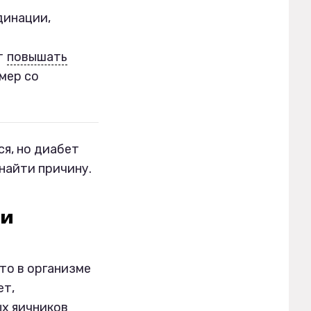
динации,
т
повышать
мер со
я, но диабет
найти причину.
ви
что в организме
ет,
х яичников