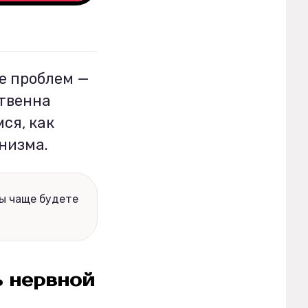
е проблем —
ственна
ся, как
низма.
вы чаще будете
ь нервной