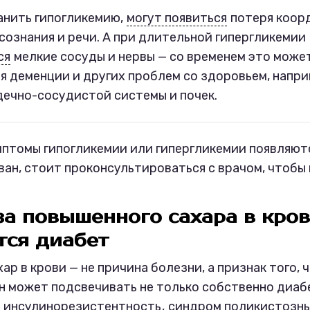
анить гипогликемию,
могут появиться
потеря коор
сознания и речи. А при длительной гипергликемии
ся
мелкие сосуды и нервы — со временем это може
я деменции и других проблем со здоровьем, напри
ечно-сосудистой системы и почек.
мптомы гипогликемии или гипергликемии появляютс
ван, стоит проконсультироваться с врачом, чтобы 
за повышенного сахара в кро
тся диабет
р в крови — не причина болезни, а признак того, 
Он может подсвечивать не только собственно диаб
,
инсулинорезистентность
,
синдром поликистозны