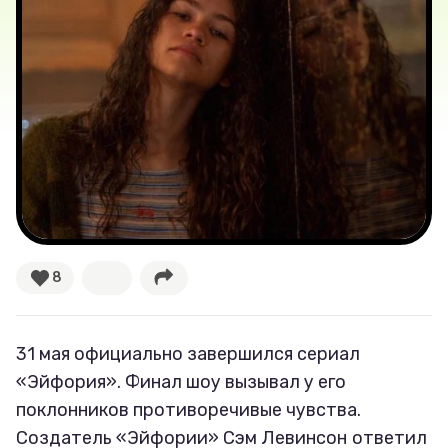
Лучшее
Тесты
Секспросвет
Великие женщины
Тренды
8
Рецепты
31 мая официально завершился сериал
Ваши истории
«Эйфория». Финал шоу вызывал у его
поклонников противоречивые чувства.
Создатель «Эйфории» Сэм Левинсон
ответил
Соцсети