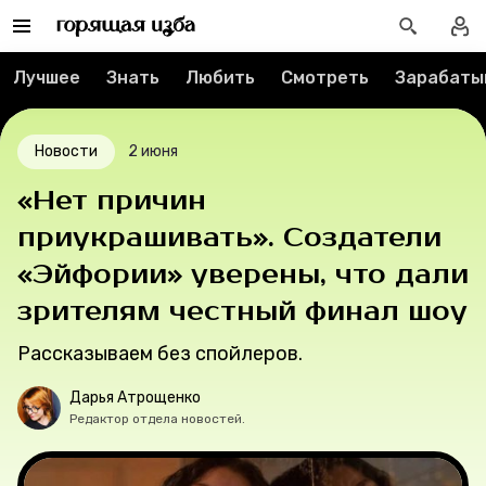
Спецпроекты
Лучшее
Знать
Любить
Смотреть
Зарабаты
Вакансии
Новости
2 июня
Контакты
«Нет причин
О проекте
приукрашивать». Создатели
«Эйфории» уверены, что дали
Мерч
зрителям честный финал шоу
О компании
Рассказываем без спойлеров.
Дарья Атрощенко
Редактор отдела новостей.
Рубрики
Новости