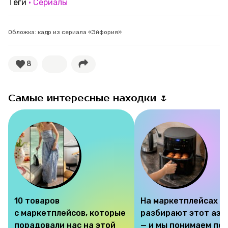
Теги
Сериалы
Обложка: кадр из сериала «Эйфория»
8
Самые интересные находки 🌷
10 товаров
На маркетплейсах
с маркетплейсов, которые
разбирают этот аэр
порадовали нас на этой
— и мы понимаем по