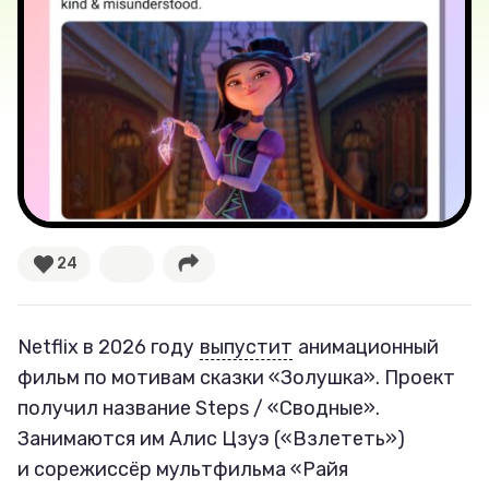
Новости
Лучшее
Тесты
Секспросвет
Великие женщины
24
Тренды
Netflix в 2026 году
выпустит
анимационный
Рецепты
фильм по мотивам сказки «Золушка». Проект
получил название Steps / «Сводные».
Ваши истории
Занимаются им Алис Цзуэ («Взлететь»)
и сорежиссёр мультфильма «Райя