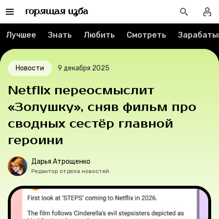
Реклама
Спецпроекты
Лучшее
Знать
Любить
Смотреть
Зарабаты
Вакансии
Новости
9 декабря 2025
Контакты
Netflix переосмыслит
«Золушку», сняв фильм про
О проекте
сводных сестёр главной
Мерч
героини
О компании
Дарья Атрощенко
Редактор отдела новостей.
Рубрики