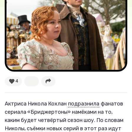
Лучшее
Тесты
Секспросвет
Великие женщины
Тренды
4
Рецепты
Актриса Никола Кохлан
подразнила
фанатов
Ваши истории
сериала «Бриджертоны» намёками на то,
каким будет четвёртый сезон шоу. По словам
Николы, съёмки новых серий в этот раз идут
Соцсети