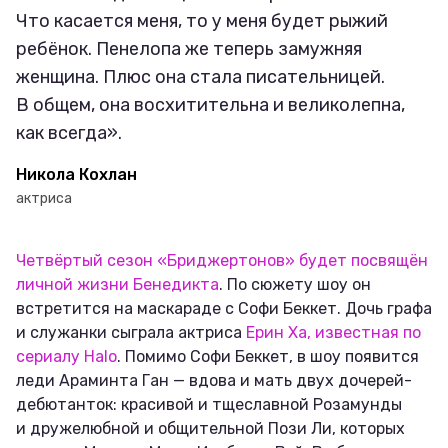
Что касается меня, то у меня будет рыжий
ребёнок. Пенелопа же теперь замужняя
женщина. Плюс она стала писательницей.
В общем, она восхитительна и великолепна,
как всегда».
Никола Кохлан
актриса
Четвёртый сезон «Бриджертонов» будет посвящён
личной жизни Бенедикта
. По сюжету шоу он
встретится на маскараде с Софи Беккет. Дочь графа
и служанки сыграла актриса
Ерин Ха, известная по
сериалу Halo
. Помимо Софи Беккет, в шоу появится
леди Араминта Ган — вдова и мать двух дочерей-
дебютанток: красивой и тщеславной Розамунды
и дружелюбной и общительной Пози Ли, которых