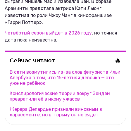
сыграли Мишель Мао и Изабелла Вэй. В образе
Араминты предстала актриса Кэти Льюнг,
известная по роли Чжоу Чанг в кинофраншизе
«Гарри Поттер».
Четвёртый сезон выйдет в 2026 году
, но точная
дата пока неизвестна.
🔥
Сейчас читают
В сети возмутились из-за слов фигуриста Ильи
Авербуха о том, что 15-летняя девочка — это
уже не ребёнок
Конспирологические теории вокруг Зендеи
превратили её в икону ужасов
Жерара Депардье признали виновным в
харассменте, но в тюрьму он не сядет