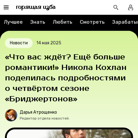
Спецпроекты
Лучшее
Знать
Любить
Смотреть
Зарабаты
Вакансии
Новости
14 мая 2025
Контакты
«Что вас ждёт? Ещё больше
О проекте
романтики!» Никола Кохлан
поделилась подробностями
Мерч
о четвёртом сезоне
О компании
«Бриджертонов»
Дарья Атрощенко
Редактор отдела новостей.
Рубрики
Новости