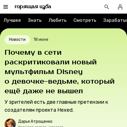
Контакты
Лучшее
Знать
Любить
Смотреть
Зарабаты
О проекте
Мерч
Новости
18 июня
Почему в сети
О компании
раскритиковали новый
мультфильм Disney
Рубрики
о девочке-ведьме, который
ещё даже не вышел
Новости
У зрителей есть две главные претензии к
Лучшее
создателям проекта Hexed.
Дарья Атрощенко
Тесты