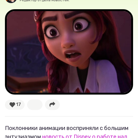
Редактор отдела новостей.
Секспросвет
Великие женщины
Тренды
Рецепты
Ваши истории
Соцсети
17
Поклонники анимации восприняли с большим
энтузиазмом
новость от Disney о работе над