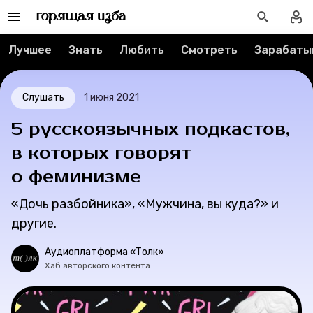
Спецпроекты
Вакансии
Лучшее
Знать
Любить
Смотреть
Зарабаты
Контакты
Слушать
1 июня 2021
О проекте
5 русскоязычных подкастов,
Мерч
в которых говорят
о феминизме
О компании
«Дочь разбойника», «Мужчина, вы куда?» и
другие.
Рубрики
Аудиоплатформа «Толк»
Хаб авторского контента
Новости