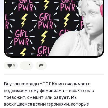
Лучшее
Тесты
Секспросвет
Великие женщины
Тренды
Рецепты
4
1
Ваши истории
Внутри команды «ТОЛК» мы очень часто
поднимаем тему феминизма — всё, что нас
Соцсети
тревожит, смешит или радует. Мы
восхищаемся всеми героинями, которые