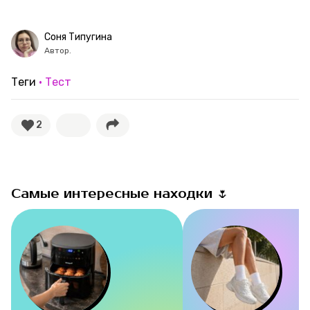
Рубрики
Соня Типугина
Автор.
Новости
Теги
Тест
Лучшее
2
Тесты
Секспросвет
Самые интересные находки 🌷
Великие женщины
Тренды
Рецепты
Ваши истории