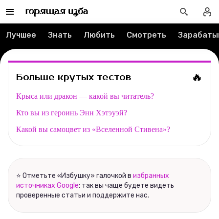
Редакция
Лучшее
Знать
Любить
Смотреть
Зарабаты
Реклама
Спецпроекты
🔥
Больше крутых тестов
Вакансии
Крыса или дракон — какой вы читатель?
Кто вы из героинь Энн Хэтэуэй?
Контакты
Какой вы самоцвет из «Вселенной Стивена»?
О проекте
Мерч
⭐ Отметьте «Избушку» галочкой в
избранных
источниках Google
: так вы чаще будете видеть
О компании
проверенные статьи и поддержите нас.