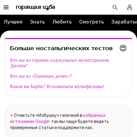
Редакция
Лучшее
Знать
Любить
Смотреть
Зарабаты
Реклама
Спецпроекты
😍
Больше ностальгических тестов
Вакансии
Кто вы из героинь олдскульных мультсериалов
Диснея?
Контакты
Кто вы из «Папиных дочек»?
О проекте
Какая вы Барби? Вспоминаем мультфильмы!
Мерч
⭐ Отметьте «Избушку» галочкой в
избранных
О компании
источниках Google
: так вы чаще будете видеть
проверенные статьи и поддержите нас.