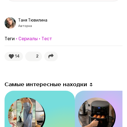
Рубрики
Таня Тювилина
Новости
Авторка
Лучшее
Теги
Сериалы
Тест
Тесты
14
2
Секспросвет
Великие женщины
Самые интересные находки 🌷
Тренды
Рецепты
Ваши истории