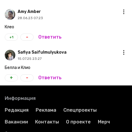
Amy Amber
28.06.23 07:23
Клео
-
Ответить
+1
Safiya Saifulmulyukova
15.07.25 23:27
Белла и Клио
+
-
Ответить
Информация
Редакция
Реклама
Спецпроекты
Вакансии
Контакты
О проекте
Мерч