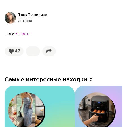
Рубрики
Таня Тювилина
Авторка
Новости
Теги
Тест
Лучшее
47
Тесты
Секспросвет
Самые интересные находки 🌷
Великие женщины
Тренды
Рецепты
Ваши истории