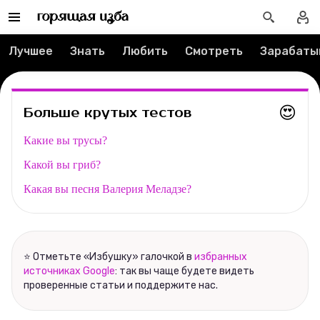
Редакция
Лучшее
Знать
Любить
Смотреть
Зарабаты
Реклама
Спецпроекты
😍
Больше крутых тестов
Вакансии
Какие вы трусы?
Какой вы гриб?
Контакты
Какая вы песня Валерия Меладзе?
О проекте
Мерч
⭐ Отметьте «Избушку» галочкой в
избранных
источниках Google
: так вы чаще будете видеть
О компании
проверенные статьи и поддержите нас.