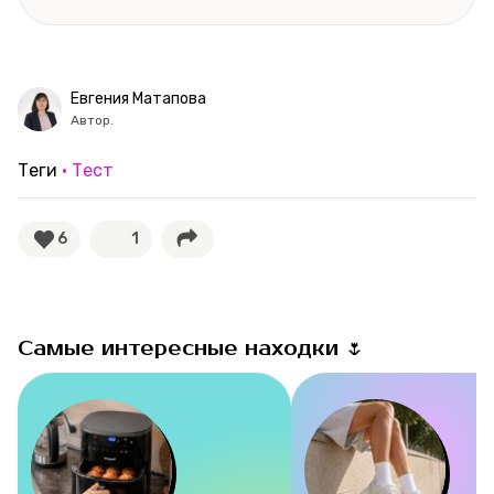
Рубрики
Новости
Евгения Матапова
Автор.
Лучшее
Теги
Тест
Тесты
6
1
Секспросвет
Великие женщины
Самые интересные находки 🌷
Тренды
Рецепты
Ваши истории