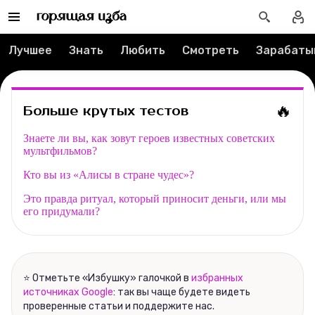
Редакция
Лучшее
Знать
Любить
Смотреть
Зарабаты
Реклама
Спецпроекты
🔥
Больше крутых тестов
Вакансии
Знаете ли вы, как зовут героев известных советских
мультфильмов?
Контакты
Кто вы из «Алисы в стране чудес»?
Это правда ритуал, который приносит деньги, или мы
О проекте
его придумали?
Мерч
О компании
⭐ Отметьте «Избушку» галочкой в
избранных
источниках Google
: так вы чаще будете видеть
проверенные статьи и поддержите нас.