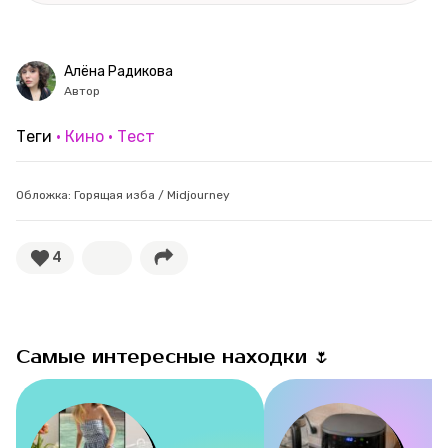
Рубрики
Алёна Радикова
Новости
Автор
Лучшее
Теги
Кино
Тест
Тесты
Обложка: Горящая изба / Midjourney
Секспросвет
4
Великие женщины
Тренды
Самые интересные находки 🌷
Рецепты
Ваши истории