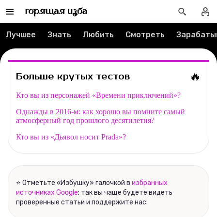
Редакция
Лучшее
Знать
Любить
Смотреть
Зарабаты
Реклама
Спецпроекты
🔥
Больше крутых тестов
Вакансии
Кто вы из персонажей «Времени приключений»?
Однажды в 2016-м: как хорошо вы помните самый
Контакты
атмосферный год прошлого десятилетия?
Кто вы из «Дьявол носит Prada»?
О проекте
Мерч
⭐ Отметьте «Избушку» галочкой в
избранных
О компании
источниках Google
: так вы чаще будете видеть
проверенные статьи и поддержите нас.