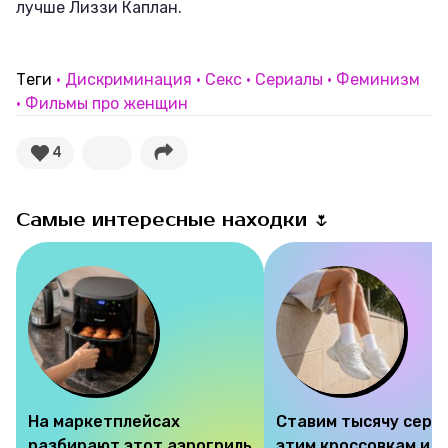
лучше Лиззи Каплан.
Теги
Дискриминация
Секс
Сериалы
Феминизм
Фильмы про женщин
4
Самые интересные находки 🌷
На маркетплейсах
Ставим тысячу серд
разбирают этот аэрогриль
этим кроссовкам и 