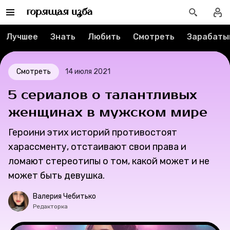
О проекте
Лучшее
Знать
Любить
Смотреть
Зарабаты
Мерч
О компании
Смотреть
14 июля 2021
5 сериалов о талантливых
Рубрики
женщинах в мужском мире
Героини этих историй противостоят
Новости
харассменту, отстаивают свои права и
ломают стереотипы о том, какой может и не
Лучшее
может быть девушка.
Тесты
Валерия Чебитько
Редакторка
Секспросвет