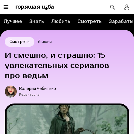
Тесты
Лучшее
Знать
Любить
Смотреть
Зарабаты
Секспросвет
Великие женщины
Смотреть
6 июня
И смешно, и страшно: 15
Тренды
увлекательных сериалов
Рецепты
про ведьм
Ваши истории
Валерия Чебитько
Редакторка
Соцсети