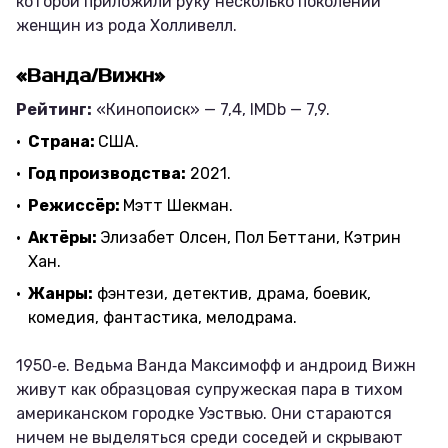
которой приложили руку несколько поколений
женщин из рода Холливелл.
«Ванда/Вижн»
Рейтинг:
«Кинопоиск» — 7,4, IMDb — 7,9.
Страна:
США.
Год производства:
2021.
Режиссёр:
Мэтт Шекман.
Актёры:
Элизабет Олсен, Пол Беттани, Кэтрин
Хан.
Жанры:
фэнтези, детектив, драма, боевик,
комедия, фантастика, мелодрама.
1950‑е. Ведьма Ванда Максимофф и андроид Вижн
живут как образцовая супружеская пара в тихом
американском городке Уэствью. Они стараются
ничем не выделяться среди соседей и скрывают