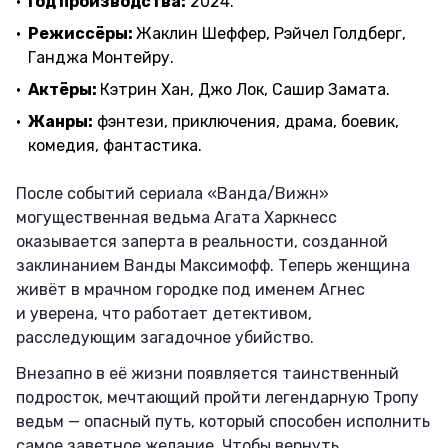
Год производства:
2024.
Режиссёры:
Жаклин Шеффер, Рэйчел Голдберг,
Ганджа Монтейру.
Актёры:
Кэтрин Хан, Джо Лок, Сашир Замата.
Жанры:
фэнтези, приключения, драма, боевик,
комедия, фантастика.
После событий сериала «Ванда/Вижн»
могущественная ведьма Агата Харкнесс
оказывается заперта в реальности, созданной
заклинанием Ванды Максимофф. Теперь женщина
живёт в мрачном городке под именем Агнес
и уверена, что работает детективом,
расследующим загадочное убийство.
Внезапно в её жизни появляется таинственный
подросток, мечтающий пройти легендарную Тропу
ведьм — опасный путь, который способен исполнить
самое заветное желание. Чтобы вернуть