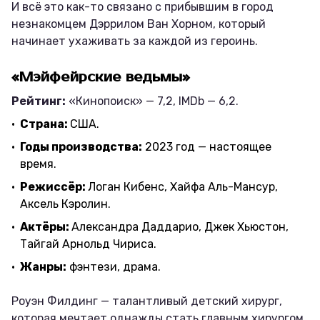
И всё это как-то связано с прибывшим в город
незнакомцем Дэррилом Ван Хорном, который
начинает ухаживать за каждой из героинь.
«Мэйфейрские ведьмы»
Рейтинг:
«Кинопоиск» — 7,2, IMDb — 6,2.
Страна:
США.
Годы производства:
2023 год — настоящее
время.
Режиссёр:
Логан Кибенс, Хайфа Аль-Мансур,
Аксель Кэролин.
Актёры:
Александра Даддарио, Джек Хьюстон,
Тайгай Арнольд Чириса.
Жанры:
фэнтези, драма.
Роуэн Филдинг — талантливый детский хирург,
которая мечтает однажды стать главным хирургом,