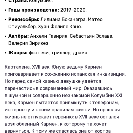
Страна:
Колумбия.
Годы производства:
2019–2020.
Режиссёры:
Лилиана Боканегра, Матео
Стиуэльбер, Хуан Фелипе Кано.
Актёры:
Анхели Гавирия, Себастьян Эслава,
Валерия Энрикез.
Жанры:
фэнтези, триллер, драма.
Картахена, XVII век. Юную ведьму Кармен
приговаривает к сожжению испанская инквизиция.
Но перед самой казнью девушке удаётся
перенестись в современный мир. Оказавшись
в шумной и совершенно незнакомой Колумбии XXI
века, Кармен пытается привыкнуть к телефонам,
интернету и новым правилам жизни. Но прошлая
жизнь не отпускает героиню: в XVII веке остался
возлюбленный Кармен, к которому та хочет
вернуться. К тому же спаслась она от костра