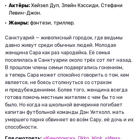
Актёры:
Хейзел Дуп, Элейн Кэссиди, Стефани
Левин-Джон.
Жанры:
фэнтези, триллер.
Санктуарий — живописный городок, где ведьмы
давно живут среди обычных людей. Молодая
женщина Сара как раз чародейка. Её семья
поселилась в Санктуарии около трёх сот лет назад.
В прошлом члены семьи подвергались гонениям,
а теперь Сара может спокойно говорить о том, кем
является, не боясь столкнуться со страхом
и предубеждениями. Более того, женщина всегда
готова помочь местным жителям с чем бы то ни
было. Но когда на школьной вечеринке погибает
капитан футбольной команды Дэн Уитхолл, мать
умершего парня обвиняет во всём Сару, её дочь и их
способности.
Где смотреть:
«Кинопоиск»
,
Okko
,
Wink
,
«Иви»
,