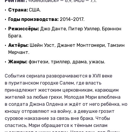
Рейтинг:
«Кинопоиск» — 6,9, IMDb — 7,1.
Страна:
США.
Годы производства:
2014–2017.
Режиссёры:
Джо Данте, Питер Уэллер, Брэннон
Брага.
Актёры:
Шейн Уэст, Джанет Монтгомери, Тамзин
Мерчант.
Жанры:
фэнтези, триллер, драма, ужасы.
События сериала разворачиваются в XVII веке
в пуританском городке Салем, где власть
принадлежит жестоким церковникам, карающим
жителей за любые грехи. Молодая Мэри влюблена
в солдата Джона Олдена и ждёт от него ребёнка, но
юношу отправляют на войну, а девушке грозит
суровое наказание за связь вне брака. Чтобы
спастись, Мэри обращается к тёмным силам