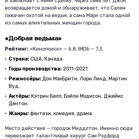
и заключает с ними сделку. Через семь лет Джон
возвращается домой и обнаруживает, что Салем
охвачен охотой на ведьм, а сама Мэри стала одной
из самых влиятельных женщин города.
«Добрая ведьма»
Рейтинг:
«Кинопоиск» — 6,8, IMDb — 7,3.
Страна:
США, Канада.
Годы производства:
2011–2021.
Режиссёры:
Дон МакБрити, Лори Линд, Мартин
Вуд.
Актёры:
Кэтрин Белл, Бэйли Мэдисон, Джеймс
Дентон.
Жанры:
фэнтези, комедия, драма.
Место действия — городок Миддлтон. Именно сюда
переезжает талантливый хирург Сэм Рэдфорд