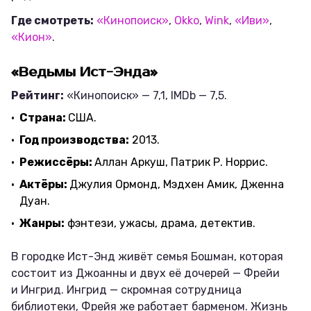
Где смотреть:
«Кинопоиск»
,
Okko
,
Wink
,
«Иви»
,
«Кион»
.
«Ведьмы Ист-Энда»
Рейтинг:
«Кинопоиск» — 7,1, IMDb — 7,5.
Страна:
США.
Год производства:
2013.
Режиссёры:
Аллан Аркуш, Патрик Р. Норрис.
Актёры:
Джулия Ормонд, Мэдхен Амик, Дженна
Дуан.
Жанры:
фэнтези, ужасы, драма, детектив.
В городке Ист-Энд живёт семья Бошман, которая
состоит из Джоанны и двух её дочерей — Фрейи
и Ингрид. Ингрид — скромная сотрудница
библиотеки, Фрейя же работает барменом. Жизнь