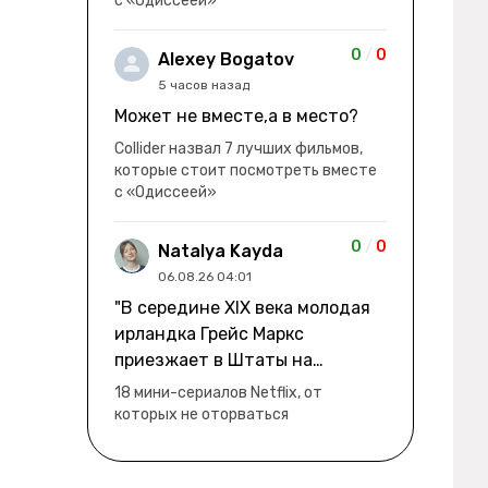
с «Одиссеей»
0
/
0
Alexey Bogatov
5 часов назад
Может не вместе,а в место?
Collider назвал 7 лучших фильмов,
которые стоит посмотреть вместе
с «Одиссеей»
0
/
0
Natalya Kayda
06.08.26 04:01
"В середине XIX века молодая
ирландка Грейс Маркс
приезжает в Штаты на
заработки" не на заработки -
18 мини-сериалов Netflix, от
она иммигрирует с семьей и не
которых не оторваться
в США, а в Канаду "заниматься
сексом ради удовольствия, а