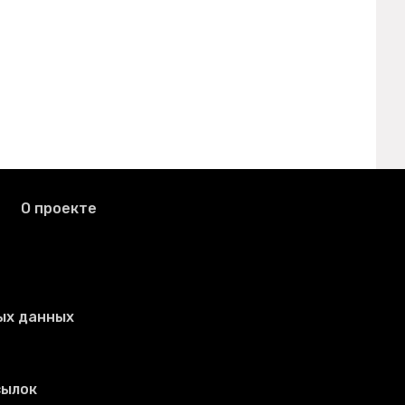
О проекте
ых данных
сылок