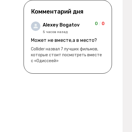
не для зачатия" - героиня уже
беременна, это и есть причина
Комментарий дня
ее побега из общины. не в
первый раз замечаю такие
0
/
0
Alexey Bogatov
косяки. с ИИ пишете? :)
5 часов назад
Может не вместе,а в место?
Collider назвал 7 лучших фильмов,
которые стоит посмотреть вместе
с «Одиссеей»