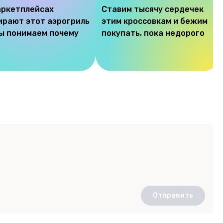
аркетплейсах
Ставим тысячу сердечек
ирают этот аэрогриль
этим кроссовкам и бежим
мы понимаем почему
покупать, пока недорого
Отправить