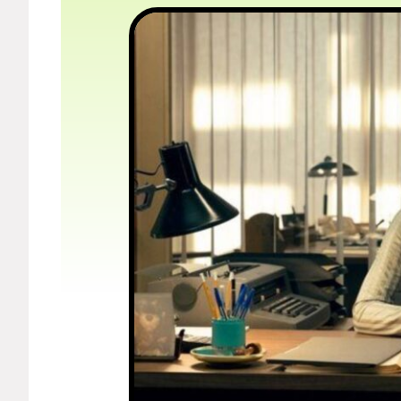
Мерч
О компании
Рубрики
Новости
Лучшее
Тесты
Секспросвет
Великие женщины
Тренды