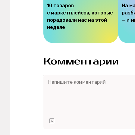
10 товаров
На м
с маркетплейсов, которые
разб
порадовали нас на этой
— и 
неделе
Комментарии