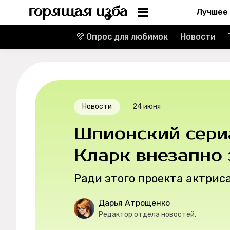
Лучшее
💜 Опрос для любимок
Новости
Информация
Редакция
Реклама
Новости
24 июня
Спецпроекты
Шпионский сери
Вакансии
Кларк внезапно
Ради этого проекта актриса
Контакты
Дарья Атрощенко
О проекте
Редактор отдела новостей.