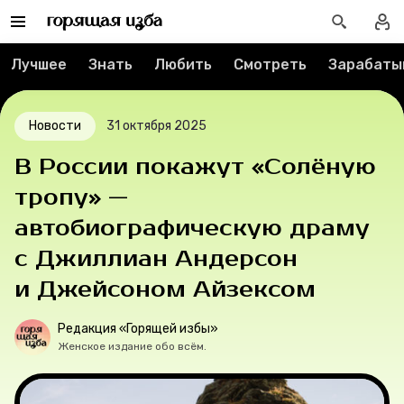
Спецпроекты
Лучшее
Знать
Любить
Смотреть
Зарабаты
Вакансии
Новости
31 октября 2025
Контакты
В России покажут «Солёную
О проекте
тропу» —
автобиографическую драму
Мерч
с Джиллиан Андерсон
О компании
и Джейсоном Айзексом
Редакция «Горящей избы»
Рубрики
Женское издание обо всём.
Новости