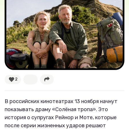
Лучшее
Тесты
Секспросвет
Великие женщины
Тренды
2
Рецепты
В российских кинотеатрах 13 ноября начнут
Ваши истории
показывать драму «Солёная тропа». Это
история о супругах Рейнор и Моте, которые
после серии жизненных ударов решают
Соцсети