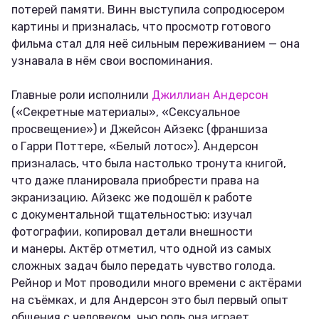
потерей памяти. Винн выступила сопродюсером
картины и призналась, что просмотр готового
фильма стал для неё сильным переживанием — она
узнавала в нём свои воспоминания.
Главные роли исполнили
Джиллиан Андерсон
(«Секретные материалы», «Сексуальное
просвещение») и Джейсон Айзекс (франшиза
о Гарри Поттере, «Белый лотос»). Андерсон
призналась, что была настолько тронута книгой,
что даже планировала приобрести права на
экранизацию. Айзекс же подошёл к работе
с документальной тщательностью: изучал
фотографии, копировал детали внешности
и манеры. Актёр отметил, что одной из самых
сложных задач было передать чувство голода.
Рейнор и Мот проводили много времени с актёрами
на съёмках, и для Андерсон это был первый опыт
общения с человеком, чью роль она играет.