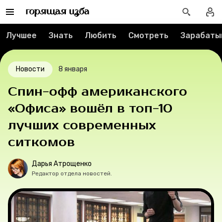
Спецпроекты
Лучшее
Знать
Любить
Смотреть
Зарабаты
Вакансии
Новости
8 января
Контакты
Спин-офф американского
О проекте
«Офиса» вошёл в топ-10
Мерч
лучших современных
ситкомов
О компании
Дарья Атрощенко
Редактор отдела новостей.
Рубрики
Новости