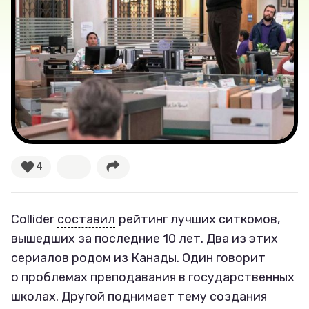
Лучшее
Тесты
Секспросвет
Великие женщины
4
Тренды
Рецепты
Collider
составил
рейтинг лучших ситкомов,
вышедших за последние 10 лет. Два из этих
Ваши истории
сериалов родом из Канады. Один говорит
о проблемах преподавания в государственных
школах. Другой поднимает тему создания
Соцсети