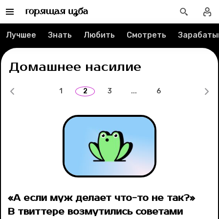
Рубрики
Лучшее
Знать
Любить
Смотреть
Зарабаты
Новости
Домашнее насилие
Лучшее
1
2
3
...
6
Тесты
Секспросвет
Великие женщины
Тренды
Рецепты
«А если муж делает что-то не так?»
В твиттере возмутились советами